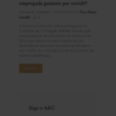
empregada gestante por covid19
Direito do Trabalho
02/09/2022
Por
Dra. Eliani
Lunelli
0
A Primeira Turma do Tribunal Regional do
Trabalho da 11ª Região (AM/RR) decidiu que
uma empresa deverá indenizar viúvo e três
filhos por danos morais e materiais em
decorrência da morte de uma trabalhadora
por COVID-19. A decisão se dá no contexto de
ações trabalhistas…
LEIA MAIS
Siga o A&C