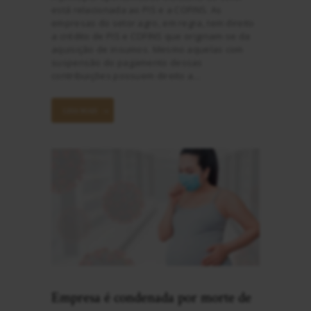
está relacionada ao PIS e a COFINS. As
empresas do setor agro, em regra, tem direito
a crédito de PIS e COFINS que originam-se da
aquisição de insumos. Mesmo aquelas com
suspensão do pagamento dessas
contribuições possuem direito a…
LEIA MAIS
Empresa é condenada por morte de