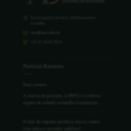
Rua Estados Unidos, 266 Bacacheri,
Curitiba
aac@aac.adv.br
+55 41 3026-7010
Notícias Recentes
Posts recentes
A marca de posição, o INPI e o icônico
sapato de solado vermelho Louboutin
O fim do regime jurídico único: como
isso afeta o servidor público?