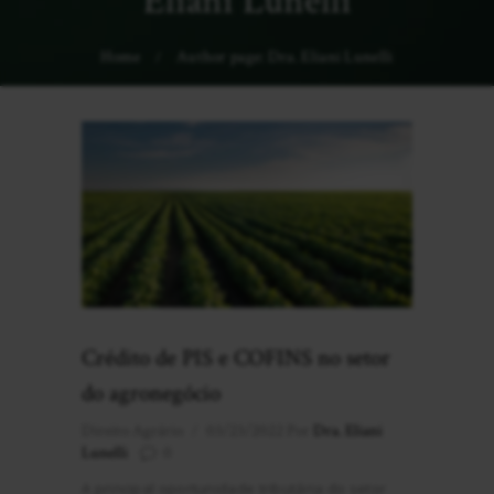
Eliani Lunelli
Home
Author page: Dra. Eliani Lunelli
Crédito de PIS e COFINS no setor
do agronegócio
Direito Agrário
03/23/2022
Por
Dra. Eliani
Lunelli
0
A principal oportunidade tributária do setor