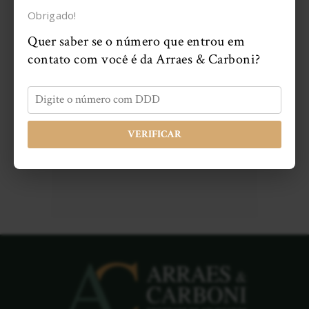
Obrigado!
O fim do regime jurídico
Quer saber se o número que entrou em
único: como isso afeta o
servidor público?
contato com você é da Arraes & Carboni?
Artigos
12/24/2024
Negócios Jurídicos Processuais
e suas vedações – “O processo
VERIFICAR
das partes”
Artigos
12/12/2024