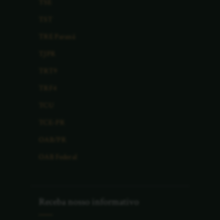
TSE
TST
TRE Paraná
TJPR
TRT9
TRF4
TCU
TCE-PR
OAB/PR
OAB Federal
Receba nosso informativo