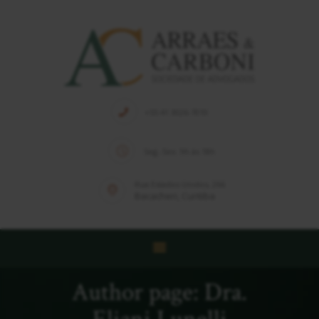
HOME
QUEM SOMOS
+55 41 3026-7010
EQUIPE
Seg.-Sex. 9h às 18h
SOLUÇÕES
PUBLICAÇÕES
Rua Estados Unidos, 266
Bacacheri, Curitiba
NOTÍCIAS
CONTATO
Author page: Dra.