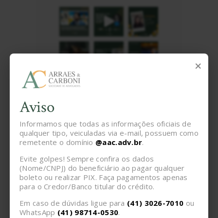
×
Aviso
Informamos que todas as informações oficiais de
Siga no Instagram
qualquer tipo, veiculadas via e-mail, possuem como
remetente o domínio
@aac.adv.br
.
Evite golpes! Sempre confira os dados
Publicações Recentes
(Nome/CNPJ) do beneficiário ao pagar qualquer
boleto ou realizar PIX. Faça pagamentos apenas
A marca de posição, o INPI e o
para o Credor/Banco titular do crédito.
icônico sapato de solado
vermelho Louboutin
Em caso de dúvidas ligue para
(41) 3026-7010
ou
Artigos
01/09/2025
WhatsApp
(41) 98714-0530
.