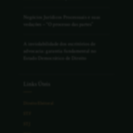
Negócios Jurídicos Processuais e suas
vedações – “O processo das partes”
A inviolabilidade dos escritórios de
advocacia: garantia fundamental no
Estado Democrático de Direito
Links Úteis
Direito Eleitoral
STF
STJ