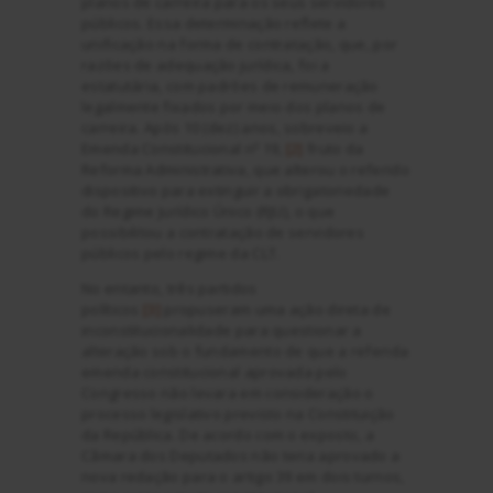
planos de carreira para os seus servidores
públicos. Essa determinação reflete a
unificação na forma de contratação, que, por
razões de adequação jurídica, foi a
estatutária, com padrões de remuneração
legalmente fixados por meio dos planos de
carreira. Após 10 (dez) anos, sobreveio a
Emenda Constitucional nº 19,
[2]
fruto da
Reforma Administrativa, que alterou o referido
dispositivo para extinguir a obrigatoriedade
do Regime Jurídico Único (RJU), o que
possibilitou a contratação de servidores
públicos pelo regime da CLT.
No entanto, três partidos
políticos
[3]
propuseram uma ação direta de
inconstitucionalidade para questionar a
alteração sob o fundamento de que a referida
emenda constitucional aprovada pelo
Congresso não levara em consideração o
processo legislativo previsto na Constituição
da República. De acordo com o exposto, a
Câmara dos Deputados não teria aprovado a
nova redação para o artigo 39 em dois turnos,