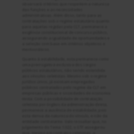
observará critérios que respeitem a natureza
das funções e as necessidades
administrativas. Além disso, tanto para as
contratações sob o regime estatutário quanto
para aquelas regidas pela CLT, permanece a
exigência constitucional de concurso público,
assegurando a igualdade de oportunidades e
a seleção com base em critérios objetivos e
meritocráticos.
Quanto à estabilidade, esta permanece como
uma prerrogativa exclusiva dos cargos
públicos estatutários, não sendo estendida
aos vínculos celetistas. Mesmo sob o regime
jurídico único, já existiam empregados
públicos contratados pelo regime da CLT em
empresas públicas e sociedades de economia
mista. Com a possibilidade de contratação
celetista por órgãos da administração direta,
permanece a ausência de estabilidade, pois
esta deriva da natureza do vínculo, e não da
entidade contratante. Vale ressaltar que, no
julgamento do Tema 1.022, o STF assegurou
que, mesmo em contratos celetistas, a