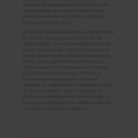
dispensa de empregados públicos deve ser
acompanhada de uma justificativa formal,
ainda que sucinta, reforçando a proteção
jurídica desses vínculos.
Por fim, é fundamental destacar que a decisão
do STF não autoriza a transformação do
regime jurídico de servidores públicos atuais.
Assim, eventuais alterações na natureza do
vínculo jurídico serão aplicáveis apenas aos
novos cargos, garantindo que mudanças
institucionais não comprometam os direitos
dos servidores já investidos. Todavia, é
importante pontuar que não há direito
subjetivo ao regime jurídico indicado no edital
de concurso público. Caso a natureza do
vínculo seja alterada antes da nomeação, a
mudança será plenamente válida, desde que
respeitada a legislação aplicável.