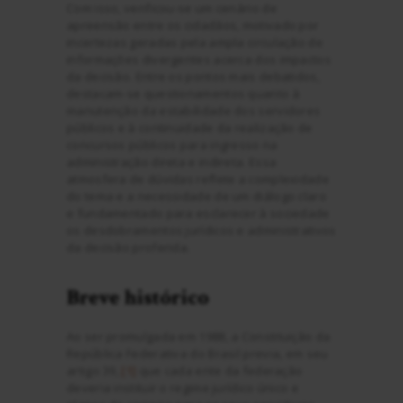
Com isso, verificou-se um cenário de
apreensão entre os cidadãos, motivado por
incertezas geradas pela ampla circulação de
informações divergentes acerca dos impactos
da decisão. Entre os pontos mais debatidos,
destacam-se questionamentos quanto à
manutenção da estabilidade dos servidores
públicos e à continuidade da realização de
concursos públicos para ingresso na
administração direta e indireta. Essa
atmosfera de dúvidas reflete a complexidade
do tema e a necessidade de um diálogo claro
e fundamentado para esclarecer à sociedade
os desdobramentos jurídicos e administrativos
da decisão proferida.
Breve histórico
Ao ser promulgada em 1988, a Constituição da
República Federativa do Brasil previa, em seu
artigo 39,
[1]
que cada ente da federação
deveria instituir o regime jurídico único e