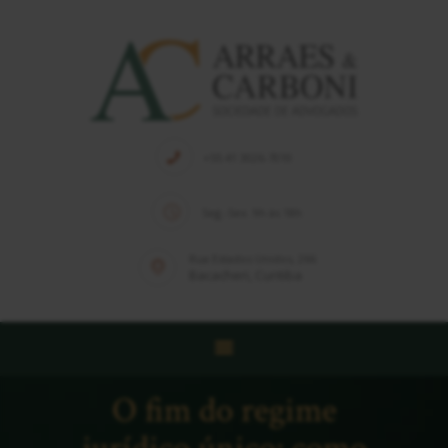
HOME
QUEM SOMOS
+55 41 3026-7010
EQUIPE
Seg.-Sex. 9h às 18h
SOLUÇÕES
PUBLICAÇÕES
Rua Estados Unidos, 266
Bacacheri, Curitiba
NOTÍCIAS
CONTATO
O fim do regime