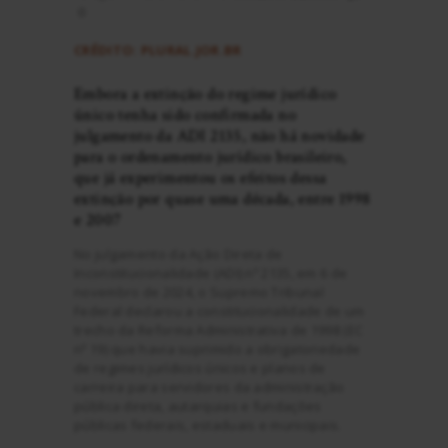
0
CRÉDITO: PLURAL.JOR.BR
Embora a extinção do regime jurídico
único tenha sido confirmada no
julgamento da ADI 2135, não há novidade
para o ordenamento jurídico brasileiro,
que já experimentou os efeitos dessa
extinção por quase uma década, entre 1998
e 2007
No julgamento da Ação Direta de
Inconstitucionalidade (ADI) nº 2135, em 6 de
novembro de 2024, o Supremo Tribunal
Federal declarou a constitucionalidade de um
trecho da Reforma Administrativa de 1998 (EC
nº 19) que havia suprimido a obrigatoriedade
de regimes jurídicos únicos e planos de
carreira para servidores da administração
pública direta, autarquias e fundações
públicas federais, estaduais e municipais.