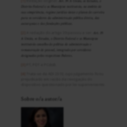
[1]
Redação original:
Art. 39. A União, os Estados, o
Distrito Federal e os Municípios instituirão, no âmbito de
sua competência, regime jurídico único e planos de carreira
para os servidores da administração pública direta, das
autarquias e das fundações públicas.
[2]
A redação do artigo 39 passou a ser:
Art. 39.
A União, os Estados, o Distrito Federal e os Municípios
instituirão conselho de política de administração e
remuneração de pessoal, integrado por servidores
designados pelos respectivos Poderes.
[3]
PT, PDT e PCdoB.
[4]
Trata-se da ADI 2310, cujo julgamento ficou
prejudicado em razão da revogação do
dispositivo questionado por lei superveniente.
Sobre o/a autor/a