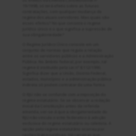
os efeitos da Emenda Constitucional nº
19/1998, só terá efeito sobre as futuras
contratações, sem qualquer mudança de
regime dos atuais servidores. Mas quais são
esses efeitos? No que consiste o regime
jurídico único e o que significa a supressão de
sua obrigatoriedade?
O Regime Jurídico Único consiste em um
conjunto de normas que regula a relação
entre os servidores públicos e a Administração
Pública. No âmbito federal, por exemplo, tal
regime é instituído pela Lei nº 8.112/1990.
Significa dizer que a União, Distrito Federal,
estados, municípios e a administração pública
indireta só podem contratar de uma forma.
O RJU não se confunde com a imposição do
regime estatutário. Se se observar a redação
inicial da Constituição antes da referida
emenda, ver-se-á que a obrigatoriedade do
RJU não vincula o ente federativo à adoção
exclusiva do regime estatutário ou celetista. A
opção pelo regime estatutário ocorreu por
razões lógico-jurídicas. Há carreiras que