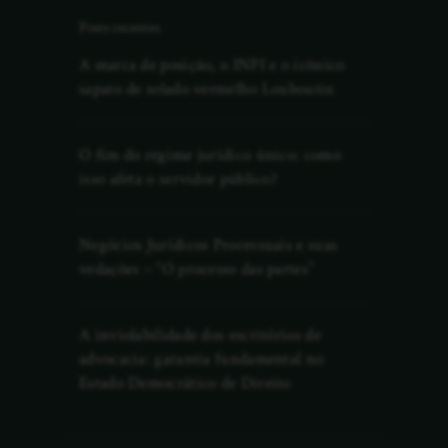
Posts recentes
A marca de posição, o INPI e o icônico
sapato de solado vermelho Louboutin
O fim do regime jurídico único: como
isso afeta o servidor público?
Negócios Jurídicos Processuais e suas
vedações – “O processo das partes”
A inviolabilidade dos escritórios de
advocacia: garantia fundamental no
Estado Democrático de Direito