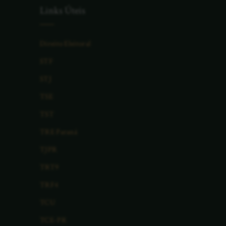
Links Úteis
Direito Eleitoral
STF
STJ
TSE
TST
TRE Paraná
TJPR
TRT9
TRF4
TCU
TCE-PR