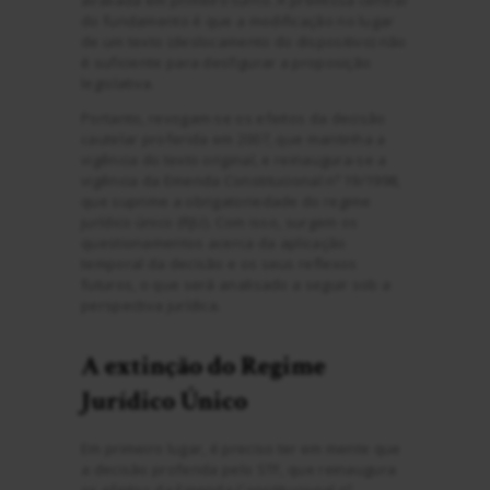
avaliada em primeiro turno. A premissa central
do fundamento é que a modificação no lugar
de um texto (deslocamento do dispositivo) não
é suficiente para desfigurar a proposição
legislativa.
Portanto, revogam-se os efeitos da decisão
cautelar proferida em 2007, que mantinha a
vigência do texto original, e reinaugura-se a
vigência da Emenda Constitucional nº 19/1998,
que suprime a obrigatoriedade do regime
jurídico único (RJU). Com isso, surgem os
questionamentos acerca da aplicação
temporal da decisão e os seus reflexos
futuros, o que será analisado a seguir sob a
perspectiva jurídica.
A extinção do Regime
Jurídico Único
Em primeiro lugar, é preciso ter em mente que
a decisão proferida pelo STF, que reinaugura