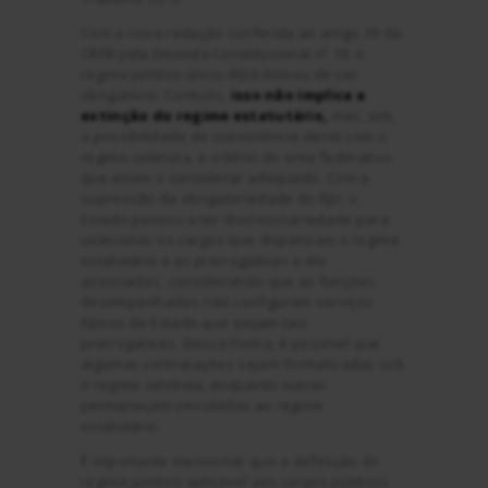
Com a nova redação conferida ao artigo 39 da
CRFB pela Emenda Constitucional nº 19, o
regime jurídico único (RJU) deixou de ser
obrigatório. Contudo,
isso não implica a
extinção do regime estatutário,
mas, sim,
a possibilidade de coexistência deste com o
regime celetista, a critério do ente federativo
que assim o considerar adequado. Com a
supressão da obrigatoriedade do RJU, o
Estado passou a ter discricionariedade para
selecionar os cargos que dispensam o regime
estatutário e as prerrogativas a ele
associadas, considerando que as funções
desempenhadas não configuram serviços
típicos de Estado que exijam tais
prerrogativas. Dessa forma, é possível que
algumas contratações sejam formalizadas sob
o regime celetista, enquanto outras
permaneçam vinculadas ao regime
estatutário.
É importante mencionar que a definição do
regime jurídico aplicável aos cargos públicos