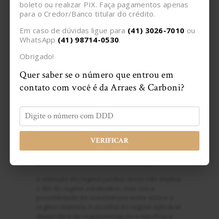
Supremo Tribunal Federal, em última instância,
boleto ou realizar PIX. Faça pagamentos apenas
determinar quais carreiras deverão ser
para o Credor/Banco titular do crédito.
necessariamente submetidas a um regime
Em caso de dúvidas ligue para
(41) 3026-7010
ou
jurídico específico, considerando que é a
WhatsApp
(41) 98714-0530
.
Suprema Corte a autoridade competente para
reconhecer, mediante provocação formal por
Obrigado!
entidade ou autoridade legitimada, a natureza
típica de Estado de determinada função.
Quer saber se o número que entrou em
contato com você é da Arraes & Carboni?
Conclusão
A decisão do STF acerca da extinção do regime
jurídico único gerou importantes reflexões e
suscitou diversas dúvidas a respeito do tema.
VERIFICAR
A análise conduzida ao longo deste texto
possibilita elucidar algumas das principais
dúvidas decorrentes dessa mudança.
A extinção do regime jurídico único não implica
o fim do regime estatutário, mas sim a
possibilidade de coexistência entre este e o
regime celetista. A escolha do regime aplicável
dependerá de regulamentação específica e