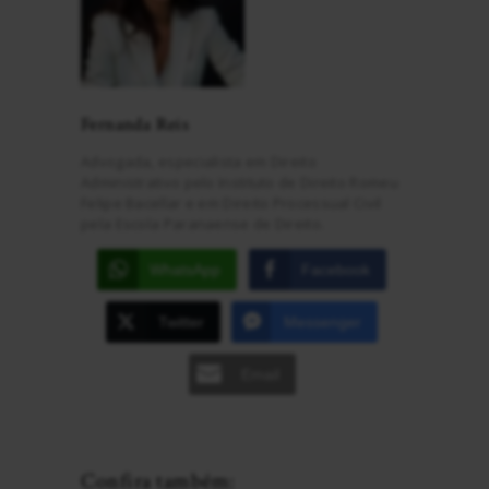
Fernanda Reis
Advogada, especialista em Direito
Administrativo pelo Instituto de Direito Romeu
Felipe Bacellar e em Direito Processual Civil
pela Escola Paranaense de Direito.
WhatsApp
Facebook
Twitter
Messenger
Email
Confira também: