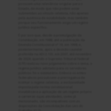
possuem uma relevância singular para o
Estado, de modo que não podem estar
submetidas ao vínculo celetista, não apenas
pela ausência de estabilidade, mas também
porque seu funcionamento exige um regime
jurídico específico.
É por isso que, desde a promulgação da
Constituição, em 1988, até a publicação da
Emenda Constitucional nº 19, em 1998, e,
posteriormente, após a decisão cautelar
proferida na ADI 2.135, em 2007, até novembro
de 2024, quando o Supremo Tribunal Federal
(STF) realizou novo julgamento sobre o tema, o
regime jurídico adotado para os servidores
públicos foi o estatutário. Embora os entes
federativos possuíssem a prerrogativa de
instituir o regime celetista, a exclusividade
imposta pela norma constitucional
inviabilizava a aplicação de um regime próprio
a carreiras cujas atividades, como já
mencionado, são incompatíveis com as
disposições da Consolidação das Leis do
Trabalho (CLT).