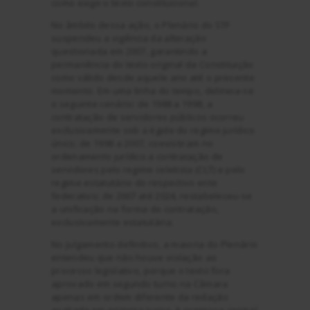
como exige o texto constitucional.
No âmbito dessa ação, o Plenário do STF
suspendeu a vigência da alteração
questionada em 2007, garantindo a
permanência do texto original da Constituição
como válido desde aquele ano até o presente
momento. Em uma linha do tempo, delineia-se
o seguinte cenário: de 1988 a 1998, a
contratação de servidores públicos ocorreu
exclusivamente sob a égide do regime jurídico
único; de 1998 a 2007, coexistiram no
ordenamento jurídico a contratação de
servidores pelo regime celetista (CLT) e pelo
regime estatutário do respectivo ente
federativo; de 2007 até 2024, restabeleceu-se
a unificação na forma de contratação,
exclusivamente estatutária.
No julgamento definitivo, a maioria do Plenário
entendeu que não houve violação ao
processo legislativo, porque o texto fora
aprovado em segundo turno na Câmara
apenas em ordem diferente da redação