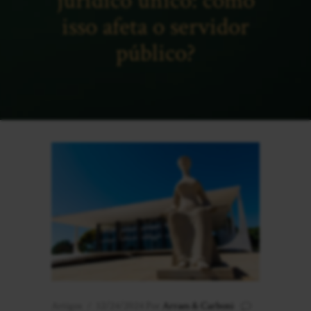
jurídico único: como
isso afeta o servidor
público?
Artigos
12/24/2024
Por
Arraes & Carboni