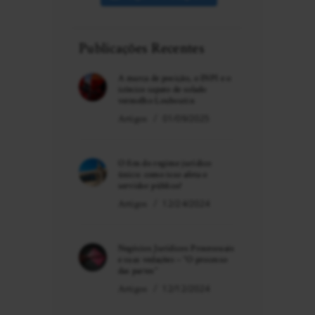
Publicações Recentes
A marca de posição, o INPI e o
icônico sapato de solado
vermelho Louboutin
Artigos
01/09/2025
O fim do regime jurídico
único: como isso afeta o
servidor público?
Artigos
12/24/2024
Negócios Jurídicos Processuais
e suas vedações – “O processo
das partes”
Artigos
12/12/2024