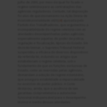
julho de 2000, por meio da qual foi fixado o
regime celetista para as contratações das
agências reguladoras. Contudo, tal disposição
foi alvo de questionamento na Ação Direta de
Inconstitucionalidade (ADI)
[4]
ajuizada pelo
Partido dos Trabalhadores, que argumentou a
incompatibilidade do regime celetista com as
atividades desempenhadas pelas agências,
especialmente aquelas de poder de polícia,
regulação e fiscalização, típicas do Estado. Em
decisão liminar, o Supremo Tribunal Federal
suspendeu a eficácia de diversos dispositivos
da referida lei, incluindo os artigos que
estabeleciam o regime celetista, sob o
fundamento de que as funções exclusivas de
Estado, como as exercidas pelas agências,
demandam a adoção de regime estatutário,
que assegura estabilidade e imparcialidade
no exercício do poder público. A Corte
destacou, ainda, que a ausência de tais
garantias comprometeria a autonomia
funcional indispensável para o desempenho
técnico e isento dessas atividades.