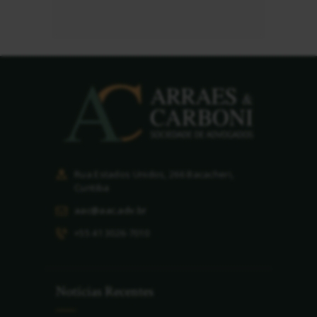
Rua Estados Unidos, 266 Bacacheri,
Curitiba
aac@aac.adv.br
+55 41 3026-7010
Notícias Recentes