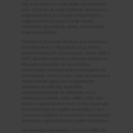
não é facultativa a cada órgão isoladamente,
pois a criação do cargo depende de previsão
legal específica. É a lei que estabelecerá o
regime jurídico ao qual o cargo estará
submetido, garantindo, assim, a necessária
segurança jurídica.
Também é relevante destacar que a Emenda
Constitucional nº 19 produziu seus efeitos
anteriormente, por 9 (nove) anos, entre 1998 e
2007, quando sobreveio a decisão liminar na
ADI para suspender os seus efeitos,
restaurando a disciplina do texto original da
Constituição. Desse modo, o que se passará a
experimentar agora com o julgamento
definitivo da referida ação pela
constitucionalidade da alteração não é
nenhuma novidade. Entre 1998 e 2007, não
havia o regime jurídico único, e não houve por
isso a extinção do regime estatutário e dos
concursos públicos: era possível a contratação
tanto pelo regime celetista quanto estatutário.
Um exemplo emblemático é a Lei nº 9.986, de