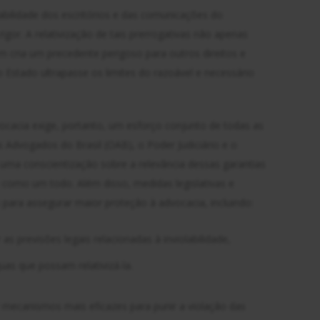
labilidade dos escritórios e das comunicações do
or. A relativização de tais prerrogativas não apenas
m cria um precedente perigoso para outros direitos e
o Estado ultrapasse os limites do razoável e necessário
ocacia exige, portanto, um esforço conjunto de todas as
 Advogados do Brasil (OAB), o Poder Judiciário e o
 uma conscientização sobre a relevância dessas garantias
e como um todo. Além disso, medidas legislativas e
para assegurar maior proteção à advocacia, incluindo:
r as previsões legais relacionadas à inviolabilidade,
as que possam relativizá-la.
 mecanismos mais eficazes para punir a violação das