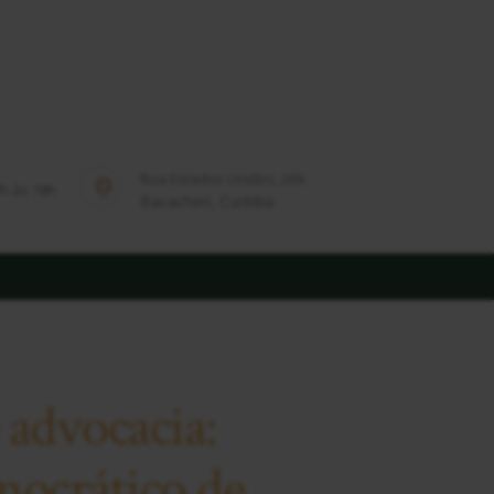
Rua Estados Unidos, 266
9h às 18h
Bacacheri, Curitiba
 advocacia:
mocrático de