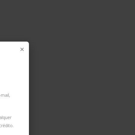
×
-mail,
alquer
rédito.