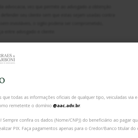
 da advocacia, vez que permite ao advogado a obtenção
 defender seu cliente sem que estas sejam usadas contra
ssem invioláveis, o sigilo poderia ser comprometido,
ça entre advogado e cliente.
s aos advogados e seus respectivos escritórios que
fosse algo banal, em situações não tão raras as
ios magistrados, que determinam busca e apreensão em
ações, conversas de
e e-mails entre os causídicos e
whatsapp
o
são, os advogados ainda sim possuem sua competência
que todas as informações oficiais de qualquer tipo, veiculadas via e
ele que, via de regra, deverá instruir e julgar o feito.
omo remetente o domínio
@aac.adv.br
.
ões judiciais buscando fundamentar a violação ao
s! Sempre confira os dados (Nome/CNPJ) do beneficiário ao pagar qu
 dos escritórios de advocacia, senão vejamos:
ealizar PIX. Faça pagamentos apenas para o Credor/Banco titular do c