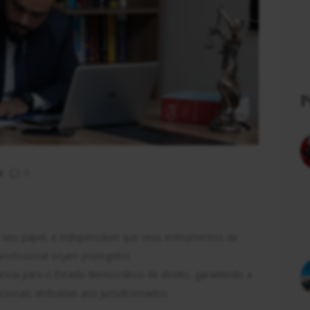
P
i
0
eu papel, é indispensável que seus instrumentos de
profissional sejam protegidos
ância para o Estado democrático de direito, garantindo a
cionais atribuídas aos jurisdicionados.