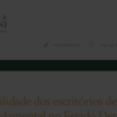
HOME
QUEM SOMOS
EQUIPE
SOLUÇÕES
+55 41 3026-7010
Seg.-Sex. 
PUBLICAÇÕES
NOTÍCIAS
CONTATO
ilidade dos escritórios de
ndamental no Estado De