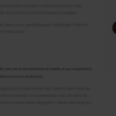
esempenhar seu papel, é indispensável que seus
do ao exercício profissional sejam protegidos.
s de advocacia é garantida pela Constituição Federal e
nº 8.906/1994).
abalho, bem como de seus instrumentos de trabalho, de sua correspondência
elativas ao exercício da advocacia;
dvogado possa representar seus clientes sem medo de
ferência indevida. A inviolabilidade é um corolário do
rmações trocadas entre advogado e cliente permaneçam
.