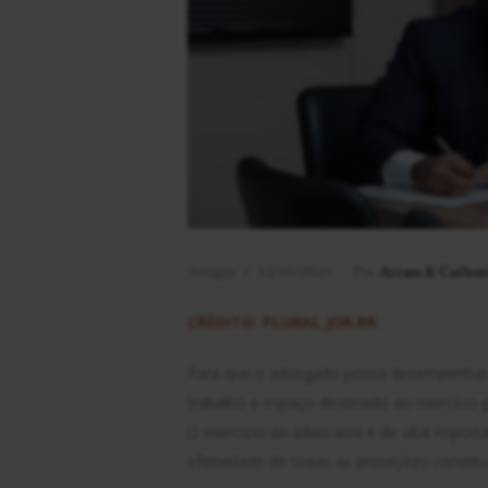
Artigos
12/10/2024
Por
Arraes & Carbon
CRÉDITO: PLURAL.JOR.BR
Para que o advogado possa desempenhar s
trabalho e espaço destinado ao exercício 
O exercício da advocacia é de vital import
efetividade de todas as proteções constitu