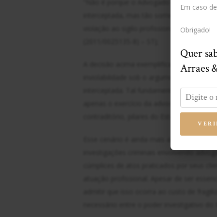
“Não é porque o Advogado defendia os in
Em caso de 
interceptada, mas tão somente porque er
violação ao sigilo profissional” – Recurs
Obrigado!
(2011/0025135-8) – STJ;
Quer sab
A decisão acima exemplifica um entendimen
Arraes 
inviolabilidade sob o argumento de que o
interceptada. Tal fundamentação, ao ignora
apenas o exercício da advocacia, mas tam
contraditório, pilares do Estado Democráti
VERI
Esse cenário é ainda mais alarmante qu
investigações criminais envolvendo advo
cúmplices de atos praticados por seus cli
atuação profissional. Apesar de ser essenci
admitir que isso ocorra ao custo de fragil
necessário entre o poder investigativo do 