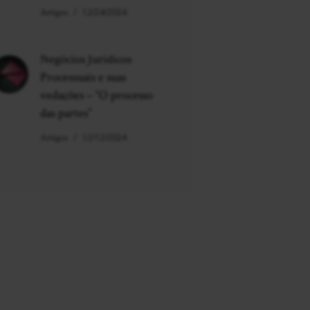
Artigos
12/24/2024
Negócios Jurídicos
Processuais e suas
vedações – “O processo
das partes”
Artigos
12/12/2024