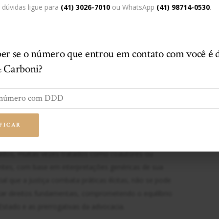
vestigados que sua comunicação com eles foi
dúvidas ligue para
(41) 3026-7010
ou WhatsApp
(41) 98714-0530
.
a um dos interlocutores. Não há, assim, nenhuma
o em Mandado de Segurança nº 33.677 – SP
er se o número que entrou em contato com você é 
to preocupante, pois relativiza o princípio da
& Carboni?
 advogado era “apenas” interlocutor na comunicação
r a essência do sigilo profissional, coloca em risco não
bém a própria garantia constitucional de ampla defesa e
co de Direito.
FICAR
ando considerado em conjunto com o aumento de
gados, muitas vezes tratados como coautores ou
entes, com base em interpretações genéricas de sua
al que a Justiça combata práticas ilícitas, não se pode
izar direitos fundamentais, comprometendo o equilíbrio
Estado e as prerrogativas da advocacia.