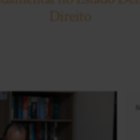
Direito
S