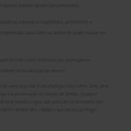
 agentes estatais quanto por particulares.
ducativas voltadas a magistrados, promotores e
compreensão clara sobre os limites do poder estatal em
 papel da OAB como defensora das prerrogativas,
endente na fiscalização de abusos.
ios de advocacia não é um privilégio corporativo, mas uma
stiça e a preservação do Estado de Direito. Qualquer
 extrema cautela e rigor, sob pena de comprometer não
óprios direitos dos cidadãos que ela visa proteger.