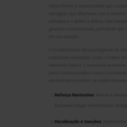
Dessa forma, é imprescindível que a invio
advogado seja observada com o máximo rig
enfraquece o direito à defesa, mas també
garantias constitucionais, permitindo que 
em sua atuação.
O fortalecimento das prerrogativas da adv
instituições envolvidas, como a Ordem dos
Ministério Público. É necessário promover
para o sistema jurídico e para a sociedad
administrativas podem ser implementadas 
Reforço Normativo
: Revisar e amplia
buscando mitigar interpretações ambígu
Fiscalização e Sanções
: Implementar