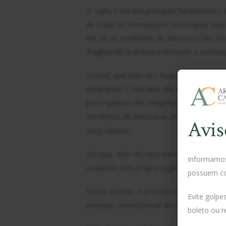
O sigilo é um dos principais fundamentos
de todas as informações necessárias para
ele. Se os escritórios de advocacia não fo
fragilizando a defesa e minando a confian
Ocorre, que além dos frequentes atentado
estampam o noticiário dia a dia, como se 
prerrogativas são mitigadas pelos própr
escritórios de advocacia, interceptam lig
Avis
seus clientes.
Ou seja, além do risco inerente à profis
Informamos 
usurpada pelo próprio julgador da causa. Aqu
possuem c
Nesse sentido, é possível encontrar decis
Evite golpe
princípio constitucional da inviolabilidade
boleto ou r