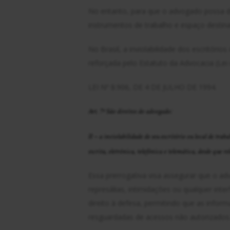
No entanto, para que o advogado possa d
instrumentos de trabalho e espaço destina
No Brasil, a inviolabilidade dos escritório
reforçada pelo Estatuto da Advocacia (Lei 
LEI Nº 8.906, DE 4 DE JULHO DE 1994.
Art. 7º São direitos do advogado:
II – a inviolabilidade de seu escritório ou local de tr
escrita, eletrônica, telefônica e telemática, desde que r
Essa prerrogativa visa assegurar que o a
represálias, intimidações ou qualquer inter
direito à defesa, permitindo que as info
resguardadas de acessos não autorizados