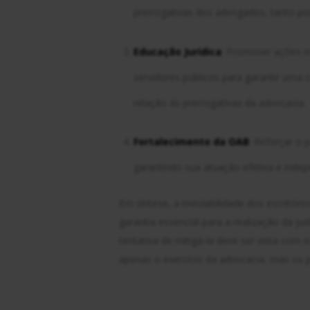
prerrogativas dos advogados, tanto por
Educação Jurídica
: Promover ações e
servidores públicos para garantir uma 
relação às prerrogativas da advocacia.
Fortalecimento da OAB
: Reforçar o
garantindo sua atuação efetiva e indep
Em síntese, a inviolabilidade dos escritór
garantia essencial para a realização da ju
tentativa de mitigá-la deve ser vista com
apenas o exercício da advocacia, mas os pr