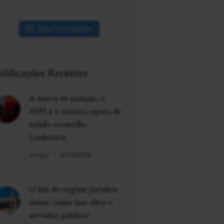
Siga no Instagram
ublicações Recentes
A marca de posição, o
INPI e o icônico sapato de
solado vermelho
Louboutin
Artigos
01/09/2025
O fim do regime jurídico
único: como isso afeta o
servidor público?