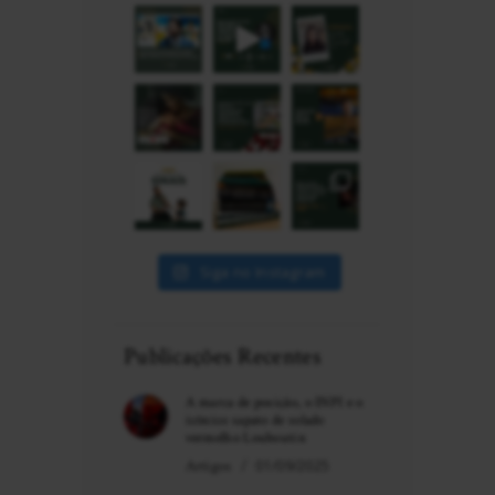
Siga no Instagram
Publicações Recentes
A marca de posição, o INPI e o
icônico sapato de solado
vermelho Louboutin
Artigos
01/09/2025