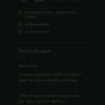
Rua Estados Unidos, 266 Bacacheri,
Curitiba
aac@aac.adv.br
+55 41 3026-7010
Notícias Recentes
Posts recentes
A marca de posição, o INPI e o icônico
sapato de solado vermelho Louboutin
O fim do regime jurídico único: como
isso afeta o servidor público?