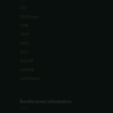
TST
TRE Paraná
TJPR
TRT9
TRF4
TCU
TCE-PR
OAB/PR
OAB Federal
Receba nosso informativo