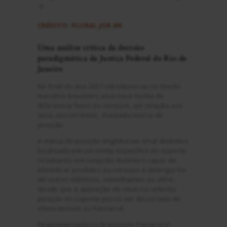
0
CRÉDITO: PLURAL.JOR.BR
Uma análise crítica da decisão
paradigmática da Justiça Federal do Rio de
Janeiro
No final do ano 2021 introduziu-se no direito
marcário brasileiro uma nova forma de
diferenciar bens ou serviços, em relação aos
seus concorrentes, chamada marca de
posição.
A marca de posição engloba um sinal distintivo
localizado em um ponto específico do suporte,
resultando em conjunto distintivo capaz de
identificar produtos ou serviços e distingui-los
de outros idênticos, semelhantes ou afins,
desde que a aplicação do sinal na referida
posição do suporte possa ser dissociada de
efeito técnico ou funcional.
Regulamentada no Brasil pela Portaria nº