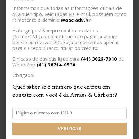
WhatsApp
Facebook
Informamos que todas as informações oficiais de
qualquer tipo, veiculadas via e-mail, possuem como
remetente o domínio
@aac.adv.br
.
Twitter
Messenger
Evite golpes! Sempre confira os dados
(Nome/CNPJ) do beneficiário ao pagar qualquer
Email
boleto ou realizar PIX. Faça pagamentos apenas
para o Credor/Banco titular do crédito.
Em caso de dúvidas ligue para
(41) 3026-7010
ou
WhatsApp
(41) 98714-0530
.
Confira também:
Obrigado!
Quer saber se o número que entrou em
contato com você é da Arraes & Carboni?
VERIFICAR