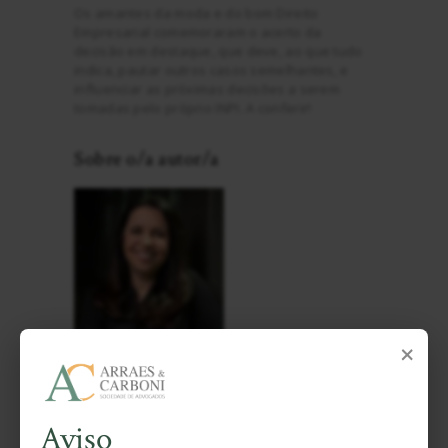
Os amantes da moda e do bom Direito
Empresarial comemoraram o acerto da
decisão em destaque, que deve, ao que tudo
indica, pautar outros casos semelhantes, e
influenciar as próximas decisões a serem
tomadas pelo próprio INPI. A conferir!
Sobre o/a autor/a
×
Karin Bório
Advogada e Coordenadora Geral da Escola
Paranaense de Direito.
Aviso