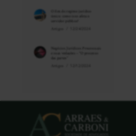
O fim do regime jurídico
único: como isso afeta o
servidor público?
Artigos
12/24/2024
Negócios Jurídicos Processuais
e suas vedações – “O processo
das partes”
Artigos
12/12/2024