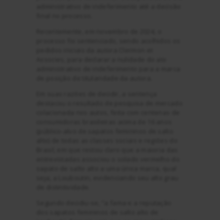
administrativo de indeferimento até a decisão
final no processo.
Recentemente, em novembro de 2024, o
processo foi sentenciado, sendo acolhidos os
pedidos iniciais da autora Clermon et
Associes, para declarar a nulidade do ato
administrativo de indeferimento para a marca
de posição de titularidade da autora.
Em suas razões de decidir, a sentença
destacou o resultado de pesquisa de mercado
colacionada nos autos, feita com centenas de
consumidoras brasileiras acima de 16 anos
(público-alvo de sapatos femininos de salto
alto) de todas as classes sociais e regiões do
Brasil, em que restou claro que a maioria das
entrevistadas associou o solado vermelho do
sapato de salto alto a uma única marca, qual
seja, a Louboutin, evidenciando seu alto grau
de distintividade.
Segundo decidiu-se, “a fama e a reputação
dos sapatos femininos de salto alto de