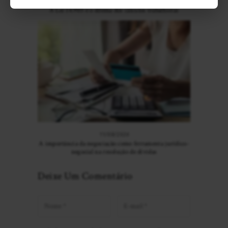
10/05/2024
A Lei 14.905 e o dilema dos cálculos trabalhistas
11/08/2024
A importância da negociação como ferramenta jurídico-
negocial na resolução de dívidas
Deixe Um Comentário