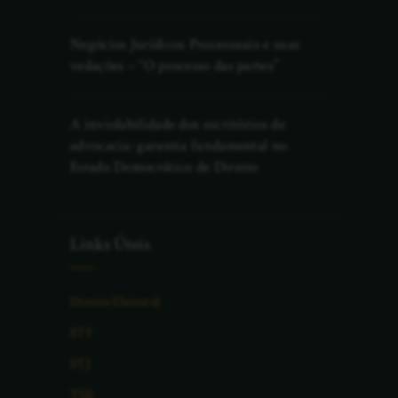
Negócios Jurídicos Processuais e suas
vedações – “O processo das partes”
A inviolabilidade dos escritórios de
advocacia: garantia fundamental no
Estado Democrático de Direito
Links Úteis
Direito Eleitoral
STF
STJ
TSE