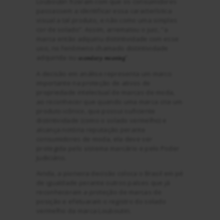
Louboutin fizeram com que os consumidores
passassem a identificar essa característica
visual a tal produto, e não como uma simples
cor de solado”. Assim, arrematou o juiz, “a
marca então adquiriu distintividade com esse
uso, no fenômeno chamado distintividade
adquirida ou
”.
secondary meaning
A decisão em análise representa um marco
importante na proteção de ativos de
propriedade intelectual de marcas de moda,
ao reconhecer que quando uma marca cria um
produto icônico, que possui suficiente
distintividade (como o solado vermelho) e
alcança notória reputação perante
consumidores de moda, ela deve ser
protegida pelo sistema marcário e pelo Poder
Judiciário.
Ainda, a pioneira decisão coloca o Brasil em pé
de igualdade perante outros países que já
reconheceram a proteção de marcas de
posição e efetuaram o registro do solado
vermelho da marca Louboutin.