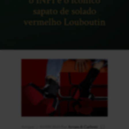
o INPI e o icônico
sapato de solado
vermelho Louboutin
Artigos
01/09/2025
Por
Arraes & Carboni