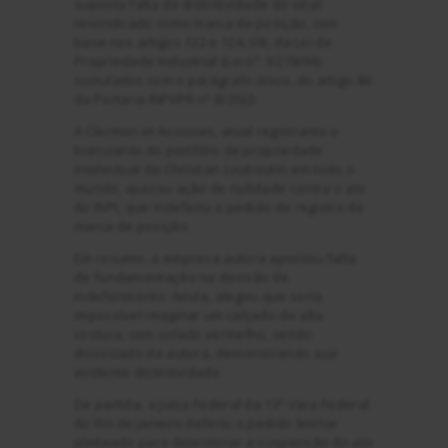
suposta falta de distintividade do sinal
reivindicado como marca de posição, com
base nos artigos 122 e 124, VIII, da Lei de
Propriedade Industrial (Lei nº. 9.279/96)
cumulados com o parágrafo único, do artigo 84
da Portaria INPI/PR nº 8/2022.
A Clermon et Associes, atual registrante e
licenciante do portfólio de propriedade
intelectual da Christian Louboutin em todo o
mundo, ajuizou ação de nulidade contra o ato
do INPI, que indeferiu o pedido de registro de
marca de posição.
Em resumo, a empresa autora apontou falta
de fundamentação na decisão de
indeferimento. Ainda, alegou que seria
impossível imaginar um calçado de alta
costura, com solado vermelho, sendo
dissociado da autora, demonstrando sua
evidente distintividade.
De partida, a Juíza Federal da 13ª Vara Federal
do Rio de Janeiro deferiu o pedido liminar
pleiteado para determinar a suspensão do ato