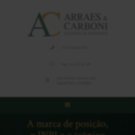
HOME
QUEM SOMOS
+55 41 3026-7010
EQUIPE
Seg.-Sex. 9h às 18h
SOLUÇÕES
PUBLICAÇÕES
Rua Estados Unidos, 266
Bacacheri, Curitiba
NOTÍCIAS
CONTATO
A marca de posição,