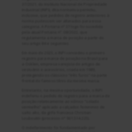
37/2021, do Instituto Nacional de Propriedade
Industrial (INPI), dita normativa permitiu,
inclusive, que pedidos de registro anteriores à
norma pudessem ser alterados para essa
categoria. A Portaria nº 37 logo foi sucedida
pela atual Portaria nº. 08/2022, que
regulamenta a marca de posição a partir do
seu artigo 84 e seguintes.
Em maio de 2023, o INPI concedeu o primeiro
registro para marca de posição no Brasil para
a Osklen, empresa varejista de artigos de
vestuário e acessórios, criada em 1989,
protegendo os clássicos “três furos” na parte
frontal do famoso tênis da mesma marca.
Entretanto, na mesma oportunidade, o INPI
indeferiu o pedido de registro para a marca de
posição relativamente ao icônico “solado
vermelho” aplicado a calçados femininos de
salto alto, da grife francesa Christian
Louboutin (processo n° 901.514.225).
O indeferimento foi fundamentado por