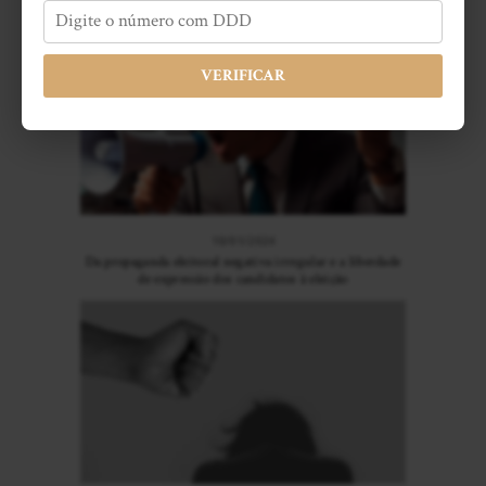
Confira também:
VERIFICAR
10/01/2024
Da propaganda eleitoral negativa irregular e a liberdade
de expressão dos candidatos à eleição