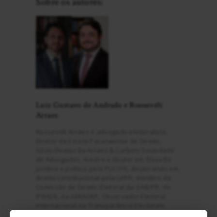
Sobre os autores:
Luiz Gustavo de Andrade e Roosevelt
Arraes
Roosevelt Arraes é advogado eleitoralista,
Diretor da Escola Paranaense de Direito,
Sócio-Diretor da Arraes & Carboni Sociedade
de Advogados, mestre e doutor em filosofia
jurídica e política pela PUC/PR, doutorando em
direito constitucional pela UFPR, membro da
Comissão de Direito Eleitoral da OAB/PR, do
IPRADE, da ABRADEP, Observador Eleitoral
Internacional da Transparência Electorale,
diretor jurídico do Instituto Mais Cidadania.