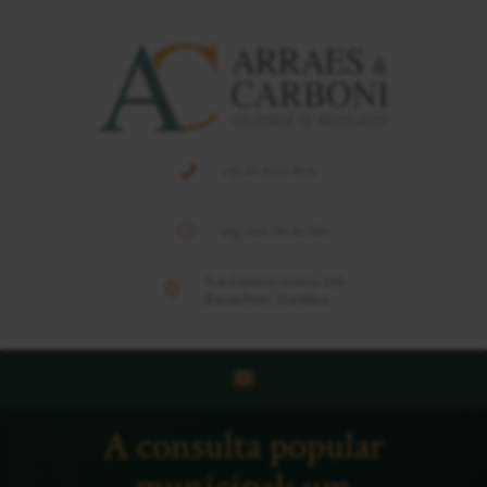
HOME
QUEM SOMOS
+55 41 3026-7010
EQUIPE
Seg.-Sex. 9h às 18h
SOLUÇÕES
PUBLICAÇÕES
Rua Estados Unidos, 266
Bacacheri, Curitiba
NOTÍCIAS
CONTATO
A consulta popular