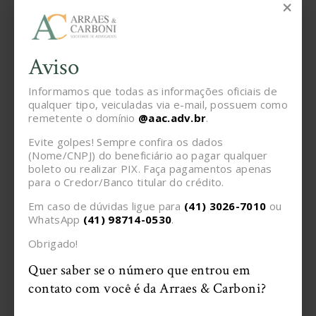
×
Luiz Gustavo de Andrade é advogado
eleitoralista, Diretor da Escola Paranaense de
Direito, Sócio-Diretor da Zornig & Andrade
Aviso
Advogados Associados. doutorando em Direito
pela PUC/SP, mestre em Direito pela Faculdade
de Direito de Curitiba, membro da Comissão de
Informamos que todas as informações oficiais de
Direito Eleitoral e de Gestão Pública e Controle
qualquer tipo, veiculadas via e-mail, possuem como
da Administração da OAB-PR, do IPRADE, da
remetente o domínio
@aac.adv.br
.
ABRADEP, Observador Eleitoral Internacional
da Transparência Eleitoral, Presidente do
Evite golpes! Sempre confira os dados
Instituto Mais Cidadania.
(Nome/CNPJ) do beneficiário ao pagar qualquer
boleto ou realizar PIX. Faça pagamentos apenas
para o Credor/Banco titular do crédito.
WhatsApp
Facebook
Em caso de dúvidas ligue para
(41) 3026-7010
ou
Twitter
Messenger
WhatsApp
(41) 98714-0530
.
Obrigado!
Email
Quer saber se o número que entrou em
contato com você é da Arraes & Carboni?