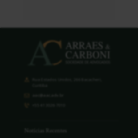
Rua Estados Unidos, 266 Bacacheri,
Curitiba
aac@aac.adv.br
+55 41 3026-7010
Notícias Recentes