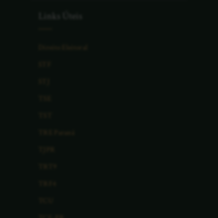
Links Úteis
Direito Eleitoral
STF
STJ
TSE
TST
TRE Paraná
TJPR
TRT9
TRF4
TCU
TCE-PR