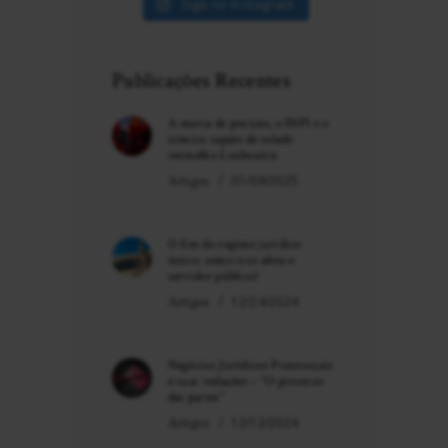
Siga no Instagram
Publicações Recentes
A marca de posição, o INPI e o
icônico sapato de solado
vermelho Louboutin
Artigos
01/09/2025
O fim do regime jurídico
único: como isso afeta o
servidor público?
Artigos
12/24/2024
Negócios Jurídicos Processuais
e suas vedações – “O processo
das partes”
Artigos
12/12/2024