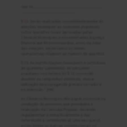
“Art.14…………………………………………………………
……………………………………………
§ 12
. Serão realizadas concomitantemente às
eleições municipais as consultas populares
sobre questões locais aprovadas pelas
Câmaras Municipais e encaminhadas à Justiça
Eleitoral até 90 (noventa) dias antes da data
das eleições, observados os limites
operacionais relativos ao número de quesitos.
§ 13
. As manifestações favoráveis e contrárias
às questões submetidas às consultas
populares nos termos do § 12 ocorrerão
durante as campanhas eleitorais, sem a
utilização de propaganda gratuita no rádio e
na televisão.” (NR)
As Câmaras Municipais têm papel essencial na
condução do processo que possibilita a
realização da Consulta Popular, devendo
regulamentar o tema localmente e dar
concretude à constitucional, uma vez que já
estão dadas as balizas constitucionais no