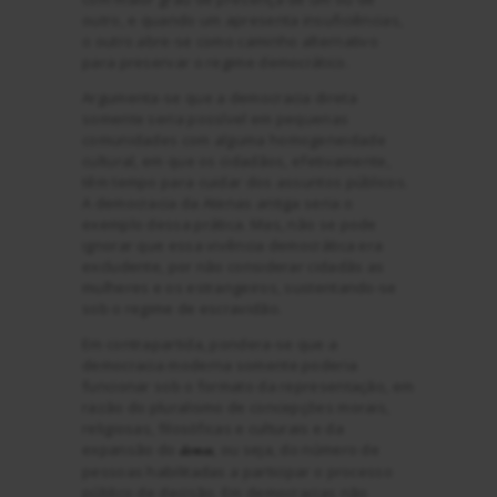
outro, e quando um apresenta insuficiências,
o outro abre-se como caminho alternativo
para preservar o regime democrático.
Argumenta-se que a democracia direta
somente seria possível em pequenas
comunidades com alguma homogeneidade
cultural, em que os cidadãos, efetivamente,
têm tempo para cuidar dos assuntos públicos.
A democracia da Atenas antiga seria o
exemplo dessa prática. Mas, não se pode
ignorar que essa vivência democrática era
excludente, por não considerar cidadãs as
mulheres e os estrangeiros, sustentando-se
sob o regime de escravidão.
Em contrapartida, pondera-se que a
democracia moderna somente poderia
funcionar sob o formato da representação, em
razão do pluralismo de concepções morais,
religiosas, filosóficas e culturais e da
expansão do
, ou seja, do número de
demos
pessoas habilitadas a participar o processo
público de decisão. Em democracias não