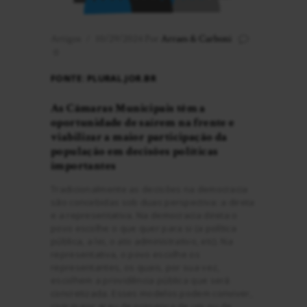
Artigos
10/29/2024
Por
Arraes & Carboni
0
FONTE: PLURAL.JOR.BR
As Câmaras Municipais têm a
oportunidade de saírem na frente e
viabilizar a maior participação da
população em decisões políticas
importantes
Tradicionalmente as decisões na democracia
são concebidas sob duas perspectiva: a direta
e a representativa. Na democracia direta o
povo escolhe o que quer para si (a política
pública, a lei, o ato administrativo, etc). Na
representativa, o povo escolhe os
representantes, os quais, por sua vez,
escolhem a providência pública que será
concretizada. Esses modelos podem conviver,
com maior grau de presença de um ou de