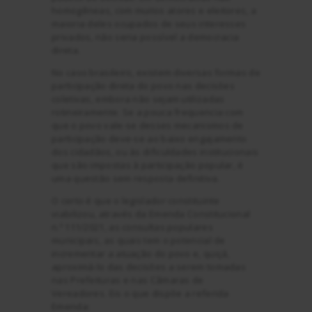
homogêneas, com muitos atores e eleitores, a
maioria deles ocupados de seus interesses
privados, não seria possível a democracia
direta.
No caso brasileiro, existem diversas formas de
participação direta do povo nas decisões
coletivas, embora não sejam utilizadas
rotineiramente. Se a pouca frequencia com
que o povo vale-se desses mecanismos de
participação deve-se ao baixo engajamento
dos cidadãos, ou às dificuldades institucionais
que são impostas à participação popular, é
uma questão sem resposta definitiva.
O certo é que o legislador constituinte
viabilizou, através da Emenda Constitucional
n.º 111/2021, as consultas populares
municipais, as quais tem o potencial de
incrementar a atuação do povo e, quiçá,
aproximá-lo das decisões a serem tomadas
nas Prefeituras e nas Câmaras de
Vereadores. Eis o que dispõe a referida
Emenda: