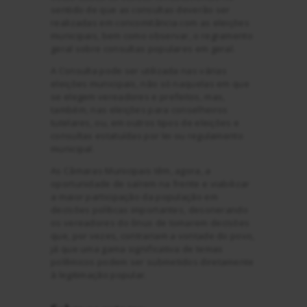
sentido de que as consultas deverão ser
realizadas em concomitância com as eleições
municipais, bem como observar, o regramento
geral sobre consultas populares em geral.
A Consulta pode ser utilizada nas várias
eleições municipais, não só naquelas em que
se elegem vereadores e prefeitos, mas,
também, nas eleições para conselheiros
tutelares, ou, em outros tipos de eleições e
consultas estatuídas por lei ou regulamento
municipal.
As Câmaras Municipais têm, agora, a
oportunidade de saírem na frente e viabilizar
a maior participação da população em
decisões políticas importantes, desonerando
os vereadores do ônus de tomarem decisões
que, por vezes, contrariam a vontade do povo,
já que uma gama significativa de temas
polêmicos podem ser submetidos diretamente
à legitimação popular.