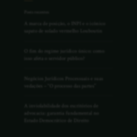
Posts recentes
A marca de posição, o INPI e o icônico
sapato de solado vermelho Louboutin
O fim do regime jurídico único: como
isso afeta o servidor público?
Negócios Jurídicos Processuais e suas
vedações – “O processo das partes”
A inviolabilidade dos escritórios de
advocacia: garantia fundamental no
Estado Democrático de Direito