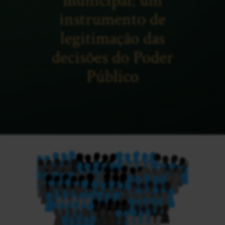
municipal: um
instrumento de
legitimação das
decisões do Poder
Público