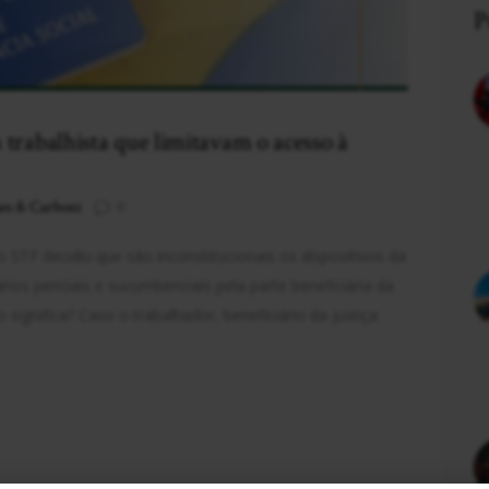
P
trabalhista que limitavam o acesso à
es & Carboni
0
o STF decidiu que são inconstitucionais os dispositivos da
s periciais e sucumbenciais pela parte beneficiária da
o significa? Caso o trabalhador, beneficiário da justiça