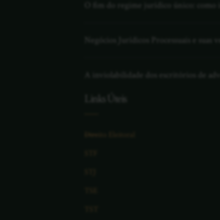
O fim do regime jurídico único: como is
Negócios Jurídicos Processuais e suas v
A inviolabilidade dos escritórios de a
Links Úteis
Direito Eleitoral
STF
STJ
TSE
TST