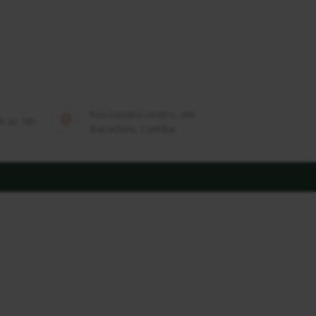
Rua Estados Unidos, 266
9h às 18h
Bacacheri, Curitiba