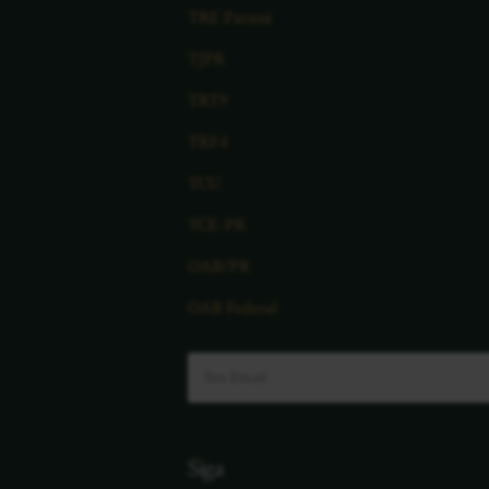
TRE Paraná
TJPR
TRT9
TRF4
TCU
TCE-PR
OAB/PR
OAB Federal
Siga