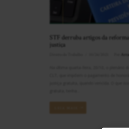
STF derruba artigos da reforma 
justiça
Direito do Trabalho
10/26/2021
Por
Arra
Na última quarta-feira, 20/10, o plenário d
CLT, que impõem o pagamento de honorário
justiça gratuita, quando vencida. O que iss
gratuita, tenha…
LEIA MAIS