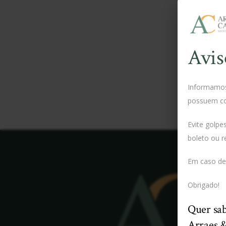
Avis
Informamos 
possuem c
Evite golpe
boleto ou r
Em caso de 
Obrigado!
Quer sab
Arraes 