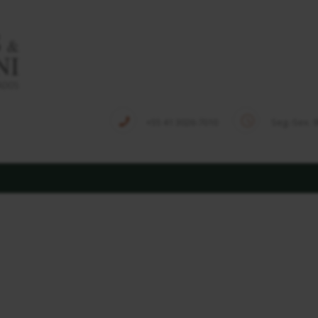
HOME
QUEM SOMOS
EQUIPE
SOLUÇÕES
+55 41 3026-7010
Seg.-Sex. 
PUBLICAÇÕES
NOTÍCIAS
CONTATO
Tag: direito trabalhista
Home
Tag: direito trabalhista