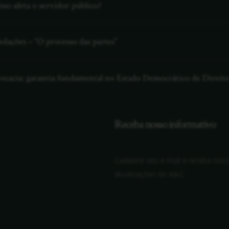
so afeta o servidor público?
edações – “O processo das partes”
dvocacia: garantia fundamental no Estado Democrático de Direit
Receba nosso informativo
Cadastre seu e-mail e receba nosso
atualizações do A&C.