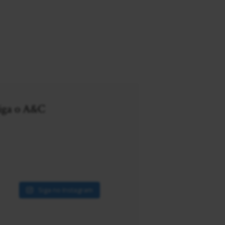
iga o A&C
Siga no Instagram