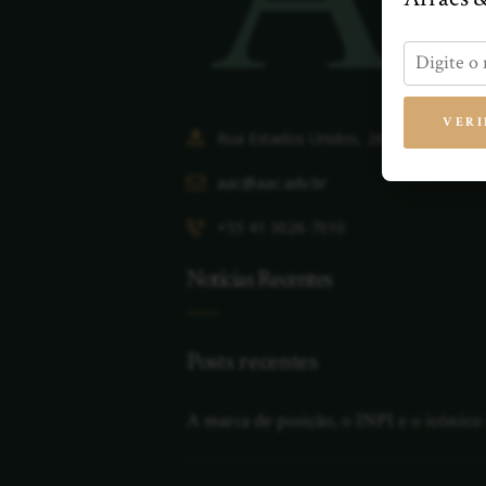
VERI
Rua Estados Unidos, 266 Bacacheri, Cu
aac@aac.adv.br
+55 41 3026-7010
Notícias Recentes
Posts recentes
A marca de posição, o INPI e o icônic