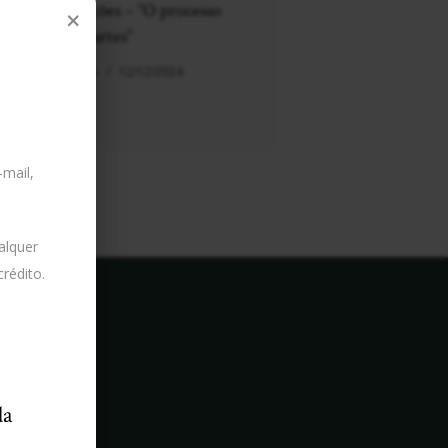
vedações – “O processo
×
das partes”
Artigos
12/12/2024
-mail,
alquer
rédito.
da