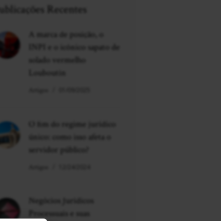
ublicações Recentes
A marca de posição, o
INPI e o icônico sapato de
solado vermelho
Louboutin
Artigos
01/09/2025
O fim do regime jurídico
único: como isso afeta o
servidor público?
Artigos
12/24/2024
Negócios Jurídicos
Processuais e suas