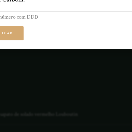
FICAR
ritiba
o sapato de solado vermelho Louboutin