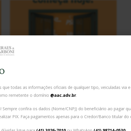
o
03/03/2022
Janela partidária começa na quinta-feira (3)
que todas as informações oficiais de qualquer tipo, veiculadas via e
omo remetente o domínio
@aac.adv.br
.
s! Sempre confira os dados (Nome/CNPJ) do beneficiário ao pagar qu
ealizar PIX. Faça pagamentos apenas para o Credor/Banco titular do c
dúvidas ligue para
(41) 3026-7010
ou WhatsApp
(41) 98714-0530
.