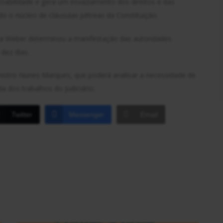
zoabilidade e gera um esvaziamento dos direitos e das
do o núcleo de cláusulas pétreas da Constituição.
osa Weber determinou a manifestação das autoridades
dez dias.
istro Nunes Marques, que poderá analisar a necessidade de
 dos trabalhos do Judiciário.
Twitter
Messenger
Email