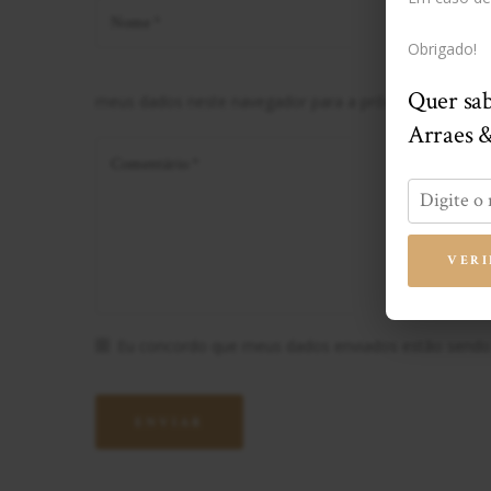
Obrigado!
Quer sab
meus dados neste navegador para a próxima vez que 
Arraes 
VERI
Eu concordo que meus dados enviados estão sendo