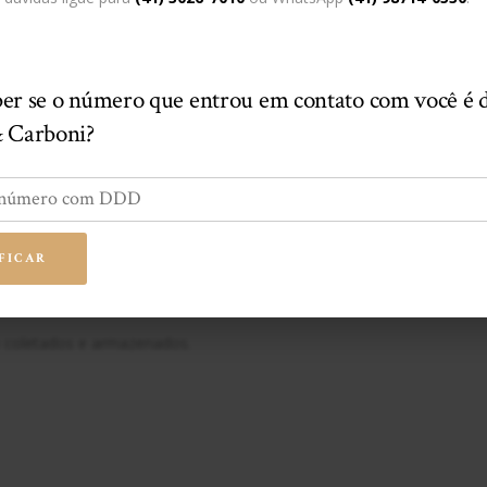
Salv
ar
er se o número que entrou em contato com você é 
eu comentar.
& Carboni?
FICAR
 coletados e armazenados.