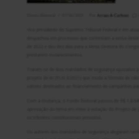
Direto Eleitoral
07/26/2021
Por
Arraes & Carboni
Vice-presidente do Supremo Tribunal Federal e em atua
despachou em processos que contestam a verba destina
de 2022 e deu dez dias para a Mesa Diretora do Congr
prestarem esclarecimentos.
Tratam-se de dois mandados de segurança ajuizados po
projeto de lei (PLN 3/2021) que muda a fórmula de cál
valores destinados ao financiamento de campanhas par
Com a mudança, o Fundo Eleitoral passou de R$ 1,8 bil
aprovação do tema em meio à votação do Projeto de L
os trâmites constitucionais previstos.
Os autores dos mandados de segurança alegaram també