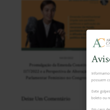
Avis
04/20/2022
Promulgação da Emenda Constitucional nº
117/2022 e a Perspectiva de Alteração do Cenário
Informamos 
Parlamentar Feminino no Congresso Nacional
possuem c
Evite golpe
Deixe Um Comentário
boleto ou r
Em caso de 