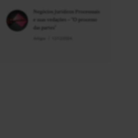
Negócios Jurídicos Processuais
e suas vedações – “O processo
das partes”
Artigos
12/12/2024