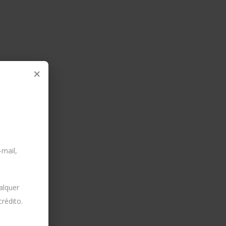
×
-mail,
alquer
rédito.