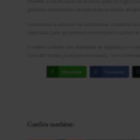
mundial, a má alocação de recursos públicos foge à ra
garantias fundamentais da população brasileira, atingin
Considerada a natureza da controvérsia, a ministra R
impetradas para que prestem informações no prazo de 
O relator sorteado dos mandados de segurança é o min
conceder liminar já na próxima semana, com a retomada
WhatsApp
Facebook
Confira também: