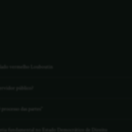
solado vermelho Louboutin
ervidor público?
 processo das partes”
rantia fundamental no Estado Democrático de Direito