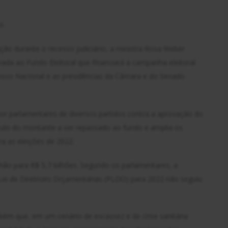
0
ção durante o recesso judiciário, a ministra Rosa Weber
da ao Fundo Eleitoral que financiará a campanha eleitoral
esso Nacional e as presidências da Câmara e do Senado
r parlamentares de diversos partidos contra a aprovação do
culo do montante a ser repassado ao fundo e amplia os
a as eleições de 2022.
hão para R$ 5,7 bilhões. Segundo os parlamentares, a
ei de Diretrizes Orçamentárias (PLDO) para 2022 não seguiu
m que, em um cenário de escassez e de crise sanitária