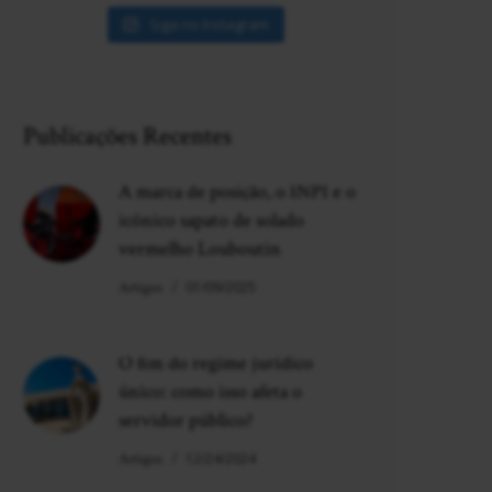
Siga no Instagram
Publicações Recentes
A marca de posição, o INPI e o
icônico sapato de solado
vermelho Louboutin
Artigos
01/09/2025
O fim do regime jurídico
único: como isso afeta o
servidor público?
Artigos
12/24/2024