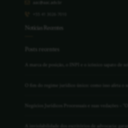
aac@aac.adv.br
+55 41 3026-7010
Notícias Recentes
Posts recentes
A marca de posição, o INPI e o icônico sapato de 
O fim do regime jurídico único: como isso afeta o s
Negócios Jurídicos Processuais e suas vedações – “O
A inviolabilidade dos escritórios de advocacia: ga