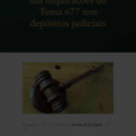
das implicações do
Tema 677 nos
depósitos judiciais
Artigos
10/15/2024
Por
Arraes & Carboni
0