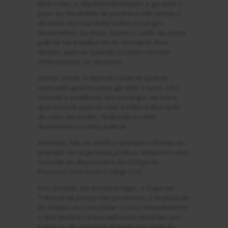
Bem como, o depósito destinado a garantir o
juízo ou resultante de penhora não isenta o
devedor de responder pelos encargos
decorrentes da mora. Assim, o saldo da conta
judicial será deduzido do montante final
devido, apenas quando o credor receber
efetivamente os recursos.
Sendo assim, o depósito judicial quando
realizado apenas para garantir o juízo, não
impede a incidência dos encargos da mora,
que cessam apenas com a efetiva liberação
do valor ao credor, deduzido o saldo
disponível na conta judicial.
Ademais, não se verifica qualquer afronta ao
princípio da segurança jurídica, tampouco uma
violação às disposições do Código de
Processo Civil ou do Código Civil.
Isso porque, em primeiro lugar, o Superior
Tribunal de Justiça não promoveu a modulação
de efeitos ao consolidar o novo entendimento,
o que implica na sua aplicação imediata, por
tratar-se de uma tese firmada em sede de