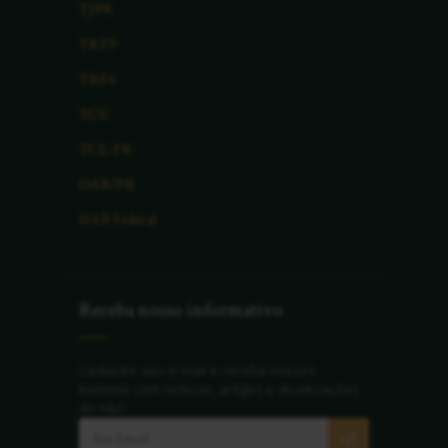
TJPR
TRT9
TRF4
TCU
TCE-PR
OAB/PR
OAB Federal
Receba nosso informativo
Cadastre seu e-mail e receba nossos
boletins com notícias, artigos e atualizações
do A&C.