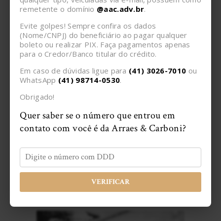
Email
remetente o domínio
@aac.adv.br
.
Evite golpes! Sempre confira os dados
(Nome/CNPJ) do beneficiário ao pagar qualquer
boleto ou realizar PIX. Faça pagamentos apenas
Confira também:
para o Credor/Banco titular do crédito.
Em caso de dúvidas ligue para
(41) 3026-7010
ou
WhatsApp
(41) 98714-0530
.
Obrigado!
Quer saber se o número que entrou em
contato com você é da Arraes & Carboni?
VERIFICAR
11/08/2024
A importância da negociação como ferramenta jurídico-
negocial na resolução de dívidas