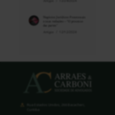
Artigos
12/24/2024
Negócios Jurídicos Processuais
e suas vedações – “O processo
das partes”
Artigos
12/12/2024
Rua Estados Unidos, 266 Bacacheri,
Curitiba