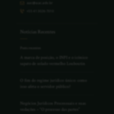
aac@aac.adv.br
+55 41 3026-7010
Notícias Recentes
Posts recentes
A marca de posição, o INPI e o icônico
sapato de solado vermelho Louboutin
O fim do regime jurídico único: como
isso afeta o servidor público?
Negócios Jurídicos Processuais e suas
vedações – “O processo das partes”