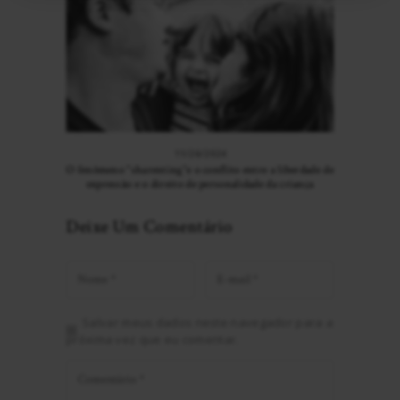
11/26/2024
O fenômeno “sharenting”e o conflito entre a liberdade de
expressão e o direito de personalidade da criança
Deixe Um Comentário
Salvar meus dados neste navegador para a
próxima vez que eu comentar.