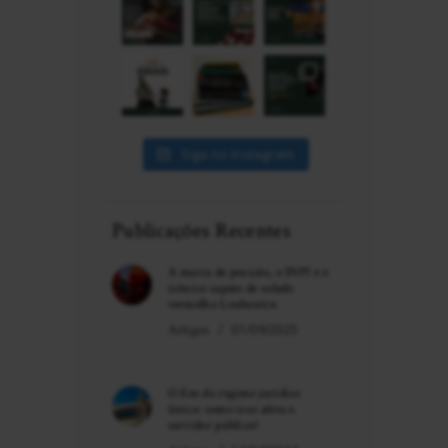
Siga no Instagram
Publicações Recentes
A marca de posição, o INPI e o
icônico sapato de solado
vermelho Louboutin
Artigos
01/09/2025
O fim do regime jurídico
único: como isso afeta o
servidor público?