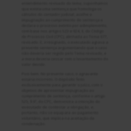
entendimento revisado do tema, suponhamos
que exista uma sentença que homologa os
cálculos do contador judicial, acolhe a
impugnação ao cumprimento de sentença e
declara o processo extinto por adimplemento,
com base nos artigos 523 e 924, II, do Código
de Processo Civil (CPC), alinhada ao Tema 677,
revisado. E, irresignado, o executado agrava a
presente sentença argumentando que o caso
não deveria ser regido pelo Tema revisado, e
a mora deveria cessar com o levantamento do
valor devido.
Pois bem. No presente caso, o agravante
estaria incorreto. O depósito feito
exclusivamente para garantir o juízo, com o
objetivo de apresentar impugnação ao
cumprimento de sentença, conforme o artigo
525, § 6º, do CPC, demonstra a intenção do
executado de contestar a obrigação, e,
portanto, não se equipara ao pagamento
voluntário, que implica na aceitação da
condenação.