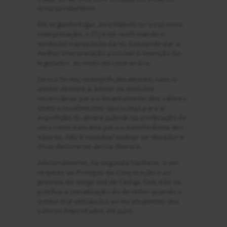
recurso repetitivo.
Em segundo lugar, ao estabelecer essa nova
interpretação, o STJ está reafirmando o
verdadeiro propósito da lei, buscando dar a
melhor interpretação possível à intenção do
legislador, ao invés de contrariá-la.
Dessa forma, exemplificativamente, caso o
credor demore a adotar as medidas
necessárias para o levantamento dos valores,
como o recolhimento das custas para a
expedição do alvará judicial ou a indicação de
uma conta bancária para a transferência dos
valores, não é razoável atribuir ao devedor o
ônus decorrente dessa demora.
Adicionalmente, na segunda hipótese, e em
respeito ao Princípio da Cooperação e ao
previsto no artigo 394 do Código Civil, não se
justifica a penalização do devedor quando o
credor cria obstáculos ao levantamento dos
valores depositados em juízo.