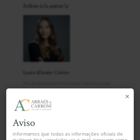
Sobre o/a autor/a
Laura Kloster Correa
Pós-graduanda em Processo Civil na Escola
Paranaense de Direito e Assessora no TJPR
×
WhatsApp
Facebook
Aviso
Twitter
Messenger
Informamos que todas as informações oficiais de
qualquer tipo, veiculadas via e-mail, possuem como