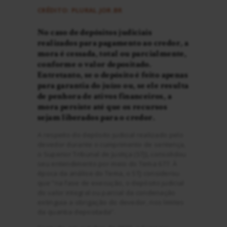
CRÉDITO: PLURAL.JOR.BR
No caso de depósitos judiciais
realizados para pagamento ao credor, a
mora é cessada, total ou parcialmente,
conforme o valor depositado.
Entretanto, se o depósito é feito apenas
para garantia do juízo ou, se ele resulta
de penhora de ativos financeiros, a
mora persiste até que os recursos
sejam liberados para o credor.
A respeito do depósito judicial realizado pelo
devedor durante o cumprimento de sentença,
o Superior Tribunal de Justiça (STJ), consolidou
seu entendimento por meio do Tema 677. À
época da análise do Tema, o STJ considerou
que “na fase de execução, o depósito judicial
do valor integral ou parcial da condenação
extinguia a obrigação do devedor, nos limites
da quantia depositada”.