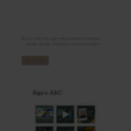
Eu concordo que meus dados enviados
estão sendo coletados e armazenados.
Siga o A&C