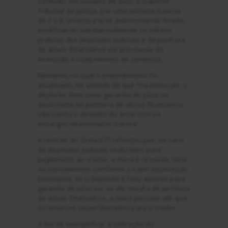
Contudo, em outubro de 2022, o Superior
Tribunal de Justiça, por uma estreita maioria
de 7 a 6, revisou a tese anteriormente fixada,
modificando substancialmente os efeitos
práticos dos depósitos judiciais e da penhora
de ativos financeiros em processos de
execução e cumprimento de sentença.
Momento no qual o entendimento foi
atualizado, no sentido de que “na execução, o
depósito feito como garantia do juízo ou
decorrente de penhora de ativos financeiros
não isenta o devedor de arcar com os
encargos relacionados à mora”.
A revisão do Tema 677 reforçou que, no caso
de depósitos judiciais realizados para
pagamento ao credor, a mora é cessada, total
ou parcialmente, conforme o valor depositado.
Entretanto, se o depósito é feito apenas para
garantia do juízo ou, se ele resulta de penhora
de ativos financeiros, a mora persiste até que
os recursos sejam liberados para o credor.
A fim de exemplificar a aplicação do