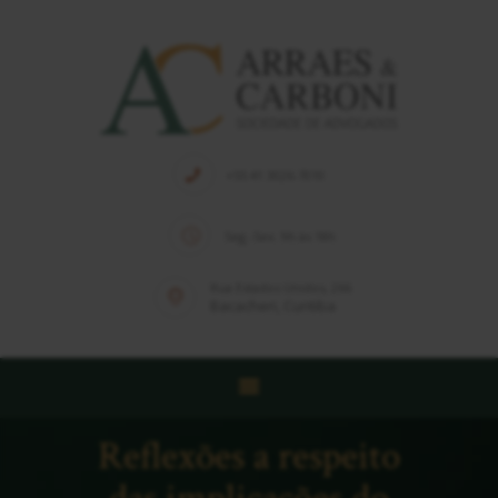
HOME
QUEM SOMOS
+55 41 3026-7010
EQUIPE
Seg.-Sex. 9h às 18h
SOLUÇÕES
PUBLICAÇÕES
Rua Estados Unidos, 266
Bacacheri, Curitiba
NOTÍCIAS
CONTATO
Reflexões a respeito