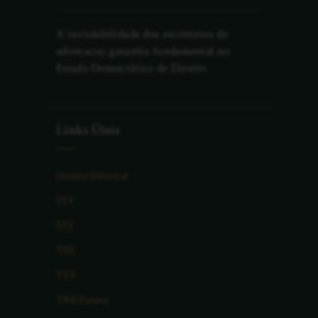
A inviolabilidade dos escritórios de
advocacia: garantia fundamental no
Estado Democrático de Direito
Links Úteis
Direito Eleitoral
STF
STJ
TSE
TST
TRE Paraná