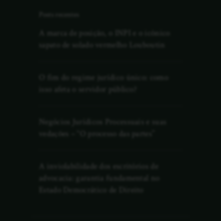
Posts recentes
A marca de posição, o INPI e o icônico
sapato de solado vermelho Louboutin
O fim do regime jurídico único: como
isso afeta o servidor público?
Negócios Jurídicos Processuais e suas
vedações – “O processo das partes”
A inviolabilidade dos escritórios de
advocacia: garantia fundamental no
Estado Democrático de Direito