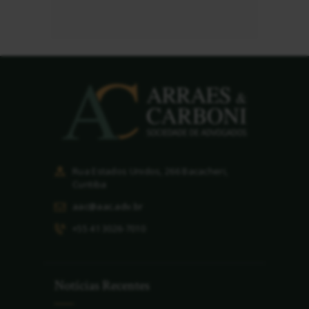
Rua Estados Unidos, 266 Bacacheri,
Curitiba
aac@aac.adv.br
+55 41 3026-7010
Notícias Recentes