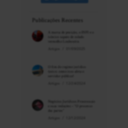
Publicações Recentes
A marca de posição, o INPI e o
icônico sapato de solado
vermelho Louboutin
Artigos
01/09/2025
O fim do regime jurídico
único: como isso afeta o
servidor público?
Artigos
12/24/2024
Negócios Jurídicos Processuais
e suas vedações – “O processo
das partes”
Artigos
12/12/2024