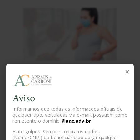
×
02/09/2022
Empresa é condenada por morte de empregada gestante
por covid19
Aviso
Informamos que todas as informações oficiais de
qualquer tipo, veiculadas via e-mail, possuem como
remetente o domínio
@aac.adv.br
.
Evite golpes! Sempre confira os dados
(Nome/CNPJ) do beneficiário ao pagar qualquer