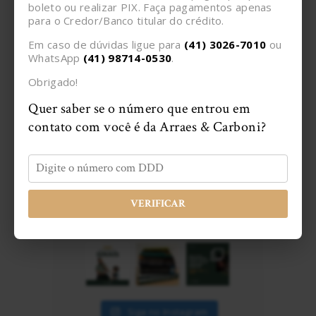
boleto ou realizar PIX. Faça pagamentos apenas
10/26/2021
para o Credor/Banco titular do crédito.
STF derruba artigos da reforma trabalhista que
limitavam o acesso à justiça
Em caso de dúvidas ligue para
(41) 3026-7010
ou
WhatsApp
(41) 98714-0530
.
Obrigado!
Quer saber se o número que entrou em
Siga o A&C
contato com você é da Arraes & Carboni?
VERIFICAR
Siga no Instagram