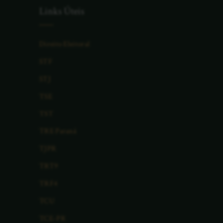
Links Úteis
Direito Eleitoral
STF
STJ
TSE
TST
TRE Paraná
TJPR
TRT9
TRF4
TCU
TCE-PR