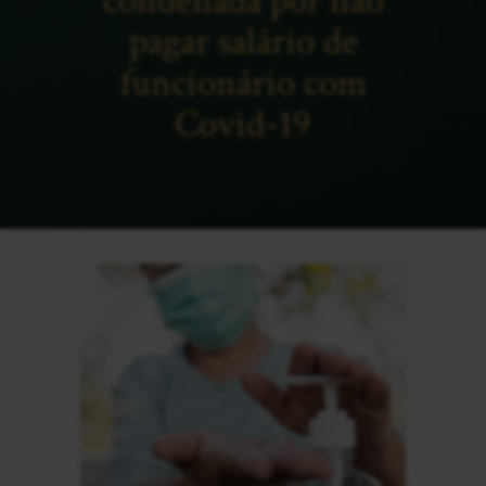
condenada por não
pagar salário de
funcionário com
Covid-19