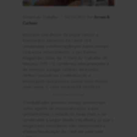
Direito do Trabalho
02/25/2021
Por
Arraes &
Carboni
Empresa que deixar de pagar salário a
funcionário adoecido de Covid-19 é
condenada a indenização por danos morais.
Com esse entendimento, o juiz Ramon
Magalhães Silva, da 7ª Vara do Trabalho de
Manaus (TRT-11), condenou uma prestadora
de serviços a pagar salários atrasados,
verbas rescisórias e indenização a
empregado que passou quase cinco meses
sem renda. O valor totaliza R$ 26.585,52.
Além do risco à saúde, cidadão enfrentou risco ao
sustento por quase cinco meses.
Satjawat Boontanataweepol
O trabalhador prestou serviço terceirizado
como agente de ressocialização, o que
também levou o estado do Amazonas a ser
condenado a pagar dívida trabalhista, já que o
magistrado considerou não comprovada a
efetiva fiscalização do contrato pelo ente