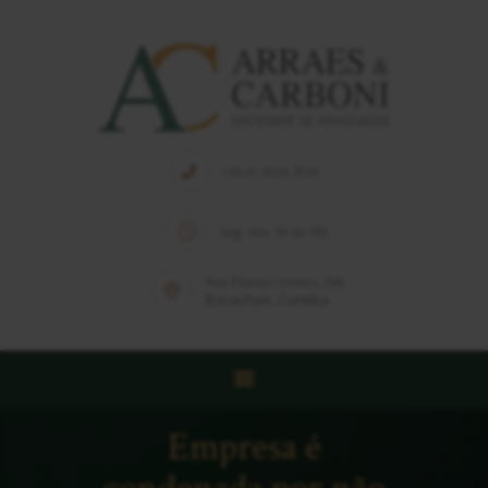
HOME
QUEM SOMOS
+55 41 3026-7010
EQUIPE
Seg.-Sex. 9h às 18h
SOLUÇÕES
PUBLICAÇÕES
Rua Estados Unidos, 266
Bacacheri, Curitiba
NOTÍCIAS
CONTATO
Empresa é