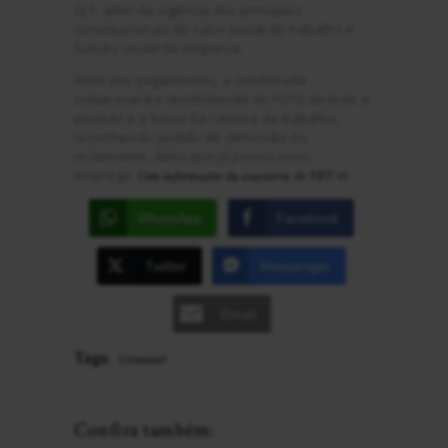
CLT, além da vigência dos princípios
constitucionais do valor social do trabalho e
função social da empresa.
Além dos pagamentos, a condenada
comprovará o recolhimento do FGTS de todo o
período e a baixa da carteira de trabalho,
reconhecido pedido de demissão do
reclamante, dado que já possui novo
emprego.
.
Com informações da assessoria do TRT-11
WhatsApp
Facebook
Twitter
Messenger
Email
Tags:
Criminal
Confira também: