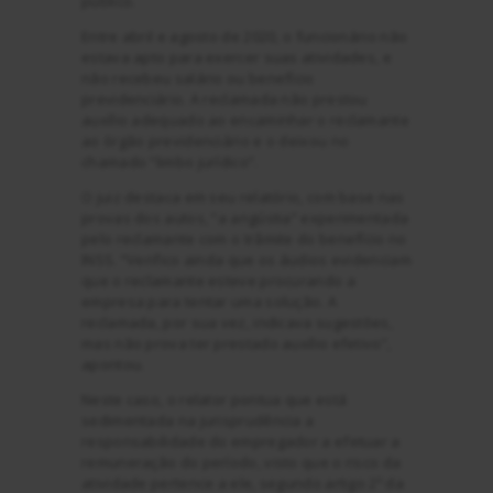
público.
Entre abril e agosto de 2020, o funcionário não
estava apto para exercer suas atividades, e
não recebeu salário ou benefício
previdenciário. A reclamada não prestou
auxílio adequado ao encaminhar o reclamante
ao órgão previdenciário e o deixou no
chamado “limbo jurídico”.
O juiz destaca em seu relatório, com base nas
provas dos autos, “a angústia” experimentada
pelo reclamante com o trâmite do benefício no
INSS. “Verifico ainda que os áudios evidenciam
que o reclamante esteve procurando a
empresa para tentar uma solução. A
reclamada, por sua vez, indicava sugestões,
mas não prova ter prestado auxílio efetivo”,
apontou.
Neste caso, o relator pontua que está
sedimentada na jurisprudência a
responsabilidade do empregador a efetuar a
remuneração do período, visto que o risco da
atividade pertence a ele, segundo artigo 2º da