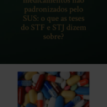
medicamentos não
padronizados pelo
SUS: o que as teses
do STF e STJ dizem
sobre?