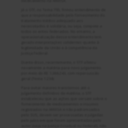
medicamento na ANVISA.
Já o STF, no Tema 793, firmou entendimento de
que a responsabilidade pelo fornecimento do
tratamento médico adequado aos
necessitados é solidária, ou seja, compete a
todos os entes federados. No entanto, a
operacionalização desse entendimento tem
gerado interpretações colidentes quanto à
legitimidade da União e à competência da
Justiça Federal.
Diante disso, recentemente, o STF afetou
novamente a matéria para novo julgamento
por meio do RE 1.366.243, com repercussão
geral (Tema 1.234).
Para evitar maiores transtornos até o
julgamento definitivo da matéria, o STF
estabeleceu que as ações que versam sobre o
fornecimento de medicamentos e insumos
registrados na ANVISA e não padronizados
pelo SUS, devem ser processadas e julgadas
pelo juízo em que foram apresentadas pelo
autor (seja na Justiça Estadual ou Federal), não