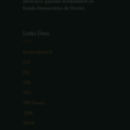
advocacia: garantia fundamental no
Estado Democrático de Direito
Links Úteis
Direito Eleitoral
STF
STJ
TSE
TST
TRE Paraná
TJPR
TRT9