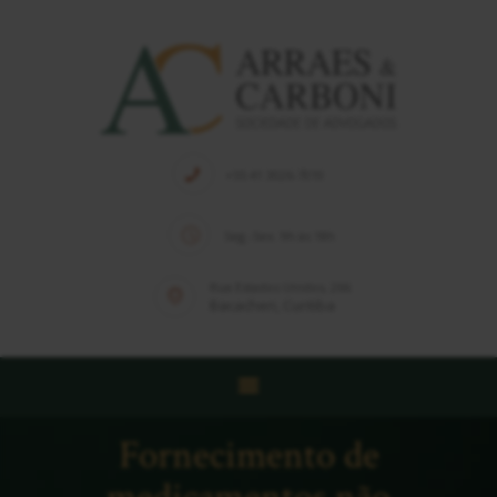
HOME
QUEM SOMOS
+55 41 3026-7010
EQUIPE
Seg.-Sex. 9h às 18h
SOLUÇÕES
PUBLICAÇÕES
Rua Estados Unidos, 266
Bacacheri, Curitiba
NOTÍCIAS
CONTATO
Fornecimento de