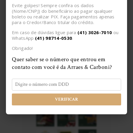
Evite golpes! Sempre confira os dados
(Nome/CNPJ) do beneficiário ao pagar qualquer
boleto ou realizar PIX. Faça pagamentos apenas
Eu concordo que meus dados enviados
para o Credor/Banco titular do crédito.
estão sendo coletados e armazenados.
Em caso de dúvidas ligue para
(41) 3026-7010
ou
WhatsApp
(41) 98714-0530
.
Obrigado!
Quer saber se o número que entrou em
contato com você é da Arraes & Carboni?
Siga o A&C
VERIFICAR