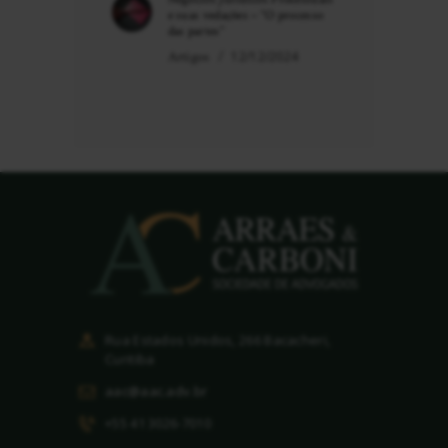
e suas vedações – “O processo
das partes”
Artigos
12/12/2024
Rua Estados Unidos, 266 Bacacheri,
Curitiba
aac@aac.adv.br
+55 41 3026-7010