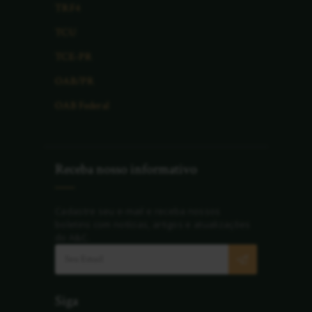
TRF4
TCU
TCE-PR
OAB/PR
OAB Federal
Receba nosso informativo
Cadastre seu e-mail e receba nossos
boletins com notícias, artigos e atualizações
do A&C.
Siga