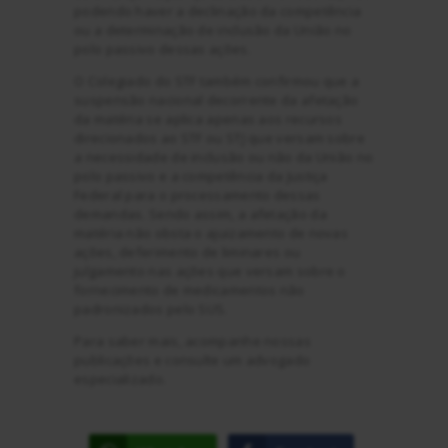
podendo haver a declinação da competência
ou a determinação de inclusão da União no
polo passivo dessas ações.
O Colegiado do STF também confirmou que a
suspensão nacional decorrente da afetação
da matéria se aplica apenas aos recursos
direcionados ao STF ou STJ que versam sobre
a necessidade de inclusão ou não da União no
polo passivo e a competência da Justiça
Federal para o processamento dessas
demandas. Sendo assim, a afetação da
matéria não obsta o ajuizamento de novas
ações, deferimento de liminares ou
julgamento nas ações que versam sobre o
fornecimento de medicamentos não
padronizados pelo SUS.
Para saber mais, acompanhe nossas
publicações e consulte um advogado
especializado.