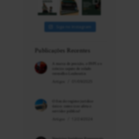
Siga no Instagram
Publicações Recentes
A marca de posição, o INPI e o
icônico sapato de solado
vermelho Louboutin
Artigos
01/09/2025
O fim do regime jurídico
único: como isso afeta o
servidor público?
Artigos
12/24/2024
Negócios Jurídicos Processuais