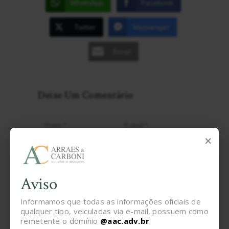
WhatsApp
Facebook
Twitter
Messenger
Email
Deixe Um Comentário
×
Salvar meus dados neste navegador para a
próxima vez que eu comentar.
Aviso
Informamos que todas as informações oficiais de
qualquer tipo, veiculadas via e-mail, possuem como
remetente o domínio
@aac.adv.br
.