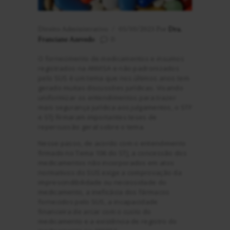
Direito Administrativo
05/10/2023
Por
Dra.
Franciane Azevedo
0
O fornecimento de medicamentos e insumos
registrados na ANVISA e não padronizados
pelo SUS é um tema que nos últimos anos tem
gerado muitas discussões jurídicas. Visando
uniformizar os entendimentos para trazer
mais segurança jurídica aos julgamentos, o STF
e STJ firmaram importantes teses de
repercussão geral sobre o tema.
Nesse passo, de acordo com o entendimento
firmado no Tema 106 do STJ, a concessão dos
medicamentos não incorporados em atos
normativos do SUS exige a comprovação da
imprescindibilidade ou necessidade do
medicamento, a ineficácia dos fármacos
fornecidos pelo SUS, a incapacidade
financeira de arcar com o custo do
medicamento e a existência de registro do