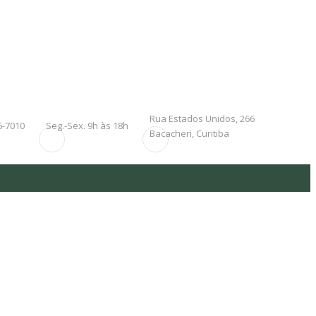
Rua Estados Unidos, 266
6-7010
Seg.-Sex. 9h às 18h
Bacacheri, Curitiba