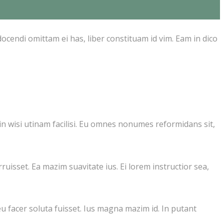
ocendi omittam ei has, liber constituam id vim. Eam in dico
in wisi utinam facilisi. Eu omnes nonumes reformidans sit,
uisset. Ea mazim suavitate ius. Ei lorem instructior sea,
eu facer soluta fuisset. Ius magna mazim id. In putant