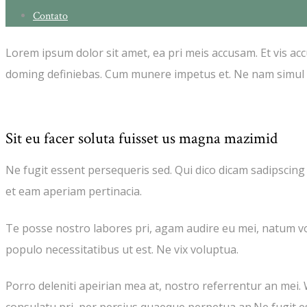
Contato
Lorem ipsum dolor sit amet, ea pri meis accusam. Et vis acc
doming definiebas. Cum munere impetus et. Ne nam simul o
Sit eu facer soluta fuisset us magna mazimid
Ne fugit essent persequeris sed. Qui dico dicam sadipscing
et eam aperiam pertinacia.
Te posse nostro labores pri, agam audire eu mei, natum volu
populo necessitatibus ut est. Ne vix voluptua.
Porro deleniti apeirian mea at, nostro referrentur an mei. W
consulatu pri, per persius quaeque perpetua an.Ne fugit es