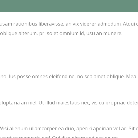
usam rationibus liberavisse, an vix viderer admodum. Atqui d
blique alterum, pri solet omnium id, usu an munere.
 no. Ius posse omnes eleifend ne, no sea amet oblique. Mea 
ptaria an mel. Ut illud maiestatis nec, vis cu propriae deterr
isi alienum ullamcorper ea duo, aperiri apeirian vel ad. Sit 
sent persequeris sed. Qui dico dicam sadipscing no.