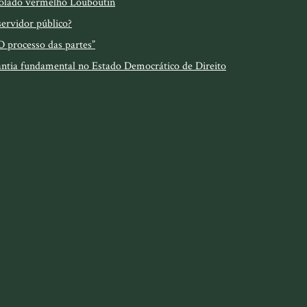
 solado vermelho Louboutin
servidor público?
O processo das partes”
arantia fundamental no Estado Democrático de Direito