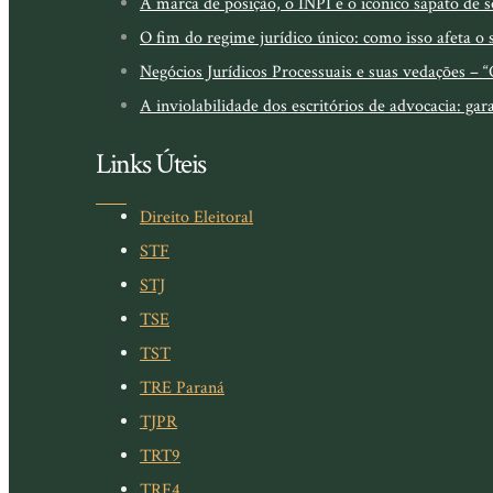
A marca de posição, o INPI e o icônico sapato de
O fim do regime jurídico único: como isso afeta o 
Negócios Jurídicos Processuais e suas vedações – “
A inviolabilidade dos escritórios de advocacia: g
Links Úteis
Direito Eleitoral
STF
STJ
TSE
TST
TRE Paraná
TJPR
TRT9
TRF4